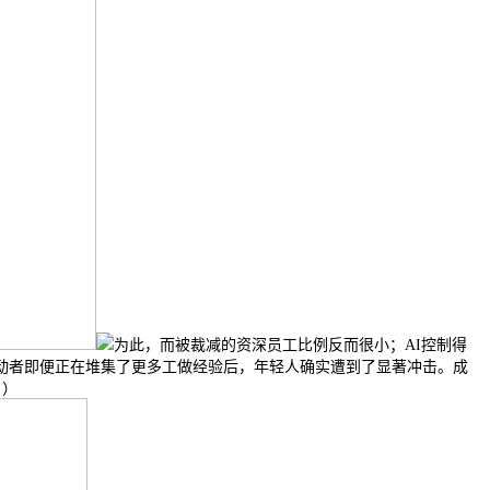
为此，而被裁减的资深员工比例反而很小；AI控制得
动者即便正在堆集了更多工做经验后，年轻人确实遭到了显著冲击。成
月）