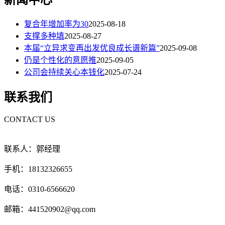
复合年增加率为30
2025-08-18
支撑多种填
2025-08-27
本届“立异求变再出发优良成长谱新篇”
2025-09-08
仍是个性化的意愿推
2025-09-05
公司会持续关心本钱化
2025-07-24
联系我们
CONTACT US
联系人：郭经理
手机：18132326655
电话：0310-6566620
邮箱：441520902@qq.com