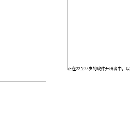
正在22至25岁的软件开辟者中，以