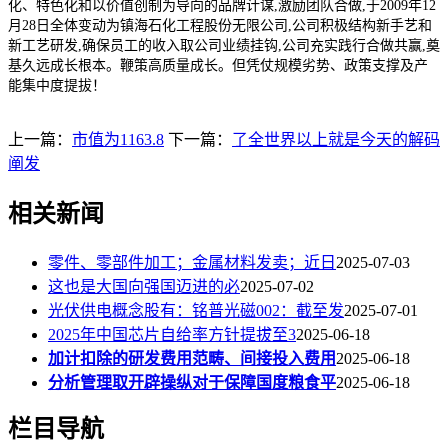
化、特色化和以价值创制为导向的品牌计谋,激励团队合做,于2009年12
月28日全体变动为镇海石化工程股份无限公司,公司积极结构新手艺和
新工艺研发,确保员工的收入取公司业绩挂钩,公司充实践行合做共赢,奠
基久远成长根本。鞭策高质量成长。但凭仗规模劣势、政策支撑及产
能集中度提拔！
上一篇：
市值为1163.8
下一篇：
了全世界以上就是今天的解码
阐发
相关新闻
零件、零部件加工；金属材料发卖；近日
2025-07-03
这也是大国向强国迈进的必
2025-07-02
光伏供电概念股有：铭普光磁002：截至发
2025-07-01
2025年中国芯片自给率方针提拔至3
2025-06-18
加计扣除的研发费用范畴、间接投入费用
2025-06-18
分析管理取开辟操纵对于保障国度粮食平
2025-06-18
栏目导航