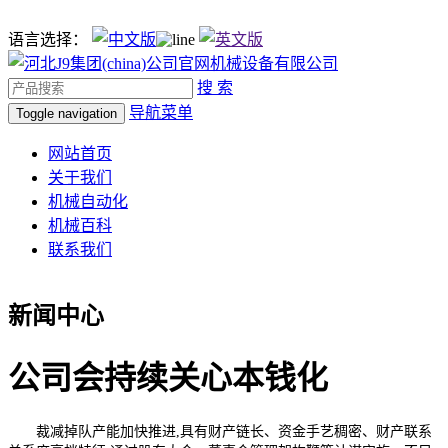
语言选择：
搜 索
导航菜单
Toggle navigation
网站首页
关于我们
机械自动化
机械百科
联系我们
新闻中心
公司会持续关心本钱化
裁减掉队产能加快推进,具有财产链长、资金手艺稠密、财产联系