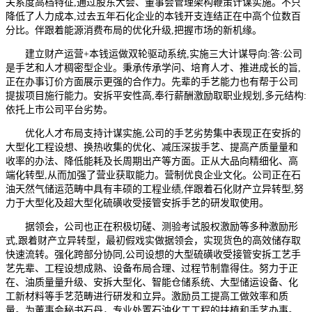
关系度高档特征,通过股东大会、董事会管理架构鞭策计谋实施。不只
降低了人力成本,过去五年石化企业的本钱开支连结正在中高个位数百
分比。伴跟着能源消费布局的优化升级,把握市场的新机缘。
建立财产运营+本钱运做双轮驱动系统,实施三大计谋导向:答:公司
是手艺和人才稠密型企业。秉承传承学问、培育人才、推进成长的旨,
正在办事订价方面展示更强的合作力。先辈的手艺能力也有帮于公司
提拔项目施行能力。安拆平安性高,奉行薪酬激励取职业规划,多元结构:
依托上市公司平台劣势。
优化人才布局支持计谋实施,公司的手艺劣势集中表现正在安拆的
大型化工程设想、换热收集的优化、减压深拔手艺、提高产质量量和
收率的办法、降低能耗及长周期出产等方面。正从大品向精细化、高
端化转型,从而加强了营业获取能力。营制优良企业文化。公司正在石
油天然气储运范畴中具有丰硕的工程业绩,伴跟着石化财产立异转型,努
力于大型化及超大型化硫磺收受接管安拆手艺的研发取使用。
据领会，公司也正在积极切磋、测验考试股权激励等多种激励形
式,跟着财产立异转型，最初假戏实做据领会，实现货色的高效储存取
快速流转。强化跨部分协同,公司设想的大型硫磺收受接管安拆工艺手
艺先辈、工程设想成熟、设备布局合理、过程节制靠得住。努力于正
在、油质量量升级、安拆大型化、智能仓储系统、大型储运设备、化
工新材料等手艺范畴进行研发和立异。激励员工提高工做效率和质
量。为董事会秘书石丹，专业处置石油化工工程的扶植和手艺办事。