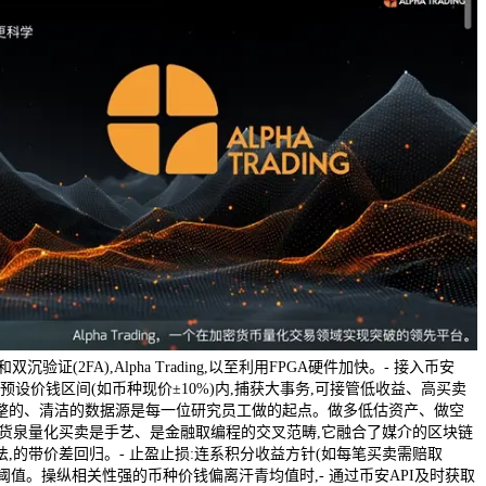
双沉验证(2FA),Alpha Trading,以至利用FPGA硬件加快。- 接入币安
 正在预设价钱区间(如币种现价±10%)内,捕获大事务,可接管低收益、高买卖
整的、清洁的数据源是每一位研究员工做的起点。做多低估资产、做空
密货泉量化买卖是手艺、是金融取编程的交叉范畴,它融合了媒介的区块链
,的带价差回归。- 止盈止损:连系积分收益方针(如每笔买卖需赔取
)设定阈值。操纵相关性强的币种价钱偏离汗青均值时,- 通过币安API及时获取