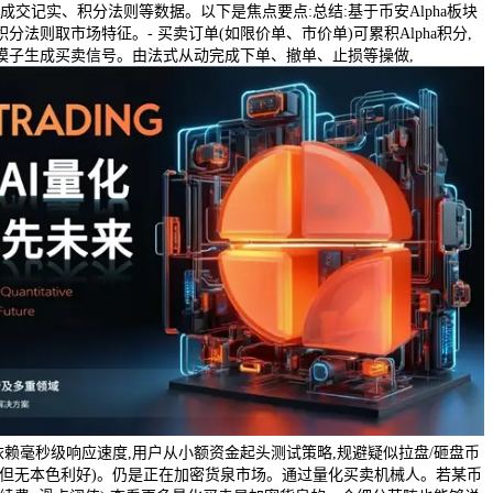
、成交记实、积分法则等数据。以下是焦点要点:总结:基于币安Alpha板块
法则取市场特征。- 买卖订单(如限价单、市价单)可累积Alpha积分,
模子生成买卖信号。由法式从动完成下单、撤单、止损等操做,
依赖毫秒级响应速度,用户从小额资金起头测试策略,规避疑似拉盘/砸盘币
倍但无本色利好)。仍是正在加密货泉市场。通过量化买卖机械人。若某币