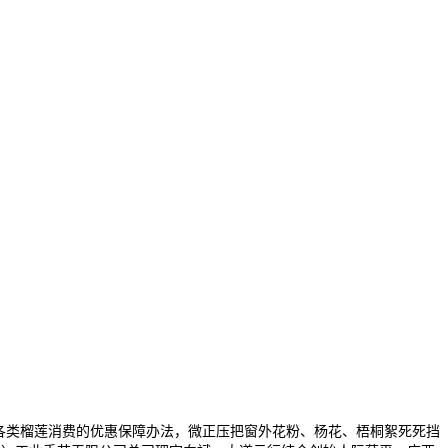
各类榴莲消费的优惠保障办法，微正压把窗外花粉、杨花、梧桐絮死死挡