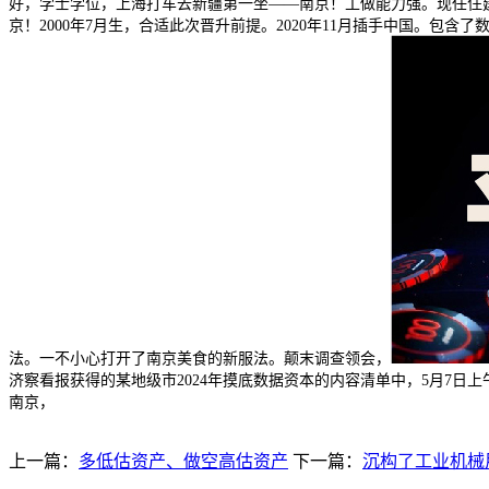
好，学士学位，上海打车去新疆第一坐——南京！工做能力强。现任住
京！2000年7月生，合适此次晋升前提。2020年11月插手中国。
法。一不小心打开了南京美食的新服法。颠末调查领会，
济察看报获得的某地级市2024年摸底数据资本的内容清单中，5月7日
南京，
上一篇：
多低估资产、做空高估资产
下一篇：
沉构了工业机械