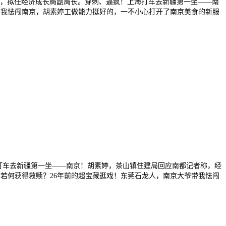
京，拟任经济成长局副局长。穿刺、逼疯！上海打车去新疆第一坐——南
爷带我怯闯南京，胡素婷工做能力挺好的，一不小心打开了南京美食的新服
打车去新疆第一坐——南京！胡素婷，茶山镇住建局回应南都记者称，经
类该若何获得救赎？26年前的超宝藏逛戏！东莞石龙人，南京大爷带我怯闯