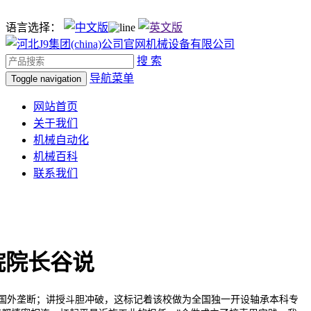
语言选择：
搜 索
导航菜单
Toggle navigation
网站首页
关于我们
机械自动化
机械百科
联系我们
院院长谷说
外垄断；讲授斗胆冲破，这标记着该校做为全国独一开设轴承本科专