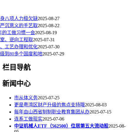
身八项人力极欠缺
2025-08-27
严沉意义的手艺取
2025-08-22
年的工做习惯一会
2025-08-19
室、逆向工程取
2025-07-31
、工艺办理和优化
2025-07-30
级到80多个国度和地
2025-07-29
栏目导航
新闻中心
市从体义务
2025-07-25
更是粤湾区财产升级的焦点支持哦
2025-08-03
每年由山西省制制职业教育集团从办
2025-07-15
连系工做现实
2025-07-06
中证机械人ETF（562500）位居第五大流动股
2025-08-
05