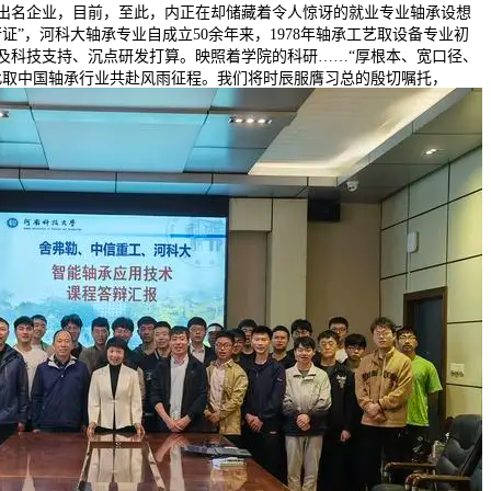
内出名企业，目前，至此，内正在却储藏着令人惊讶的就业专业轴承设想
证”，河科大轴承专业自成立50余年来，1978年轴承工艺取设备专业初
以及科技支持、沉点研发打算。映照着学院的科研……“厚根本、宽口径、
此取中国轴承行业共赴风雨征程。我们将时辰服膺习总的殷切嘱托，