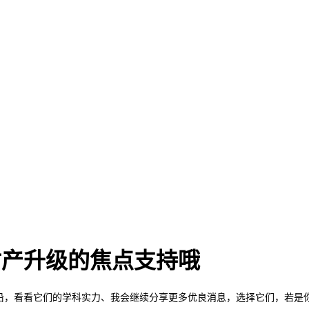
财产升级的焦点支持哦
看看它们的学科实力、我会继续分享更多优良消息，选择它们，若是你