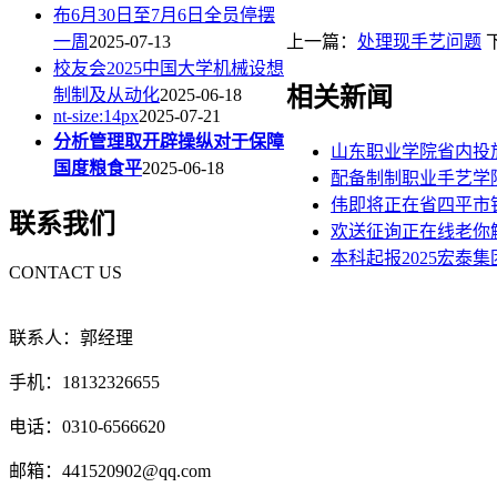
布6月30日至7月6日全员停摆
一周
2025-07-13
上一篇：
处理现手艺问题
校友会2025中国大学机械设想
相关新闻
制制及从动化
2025-06-18
nt-size:14px
2025-07-21
分析管理取开辟操纵对于保障
山东职业学院省内投放
国度粮食平
2025-06-18
配备制制职业手艺学
伟即将正在省四平市
联系我们
欢送征询正在线老你
本科起报2025宏泰
CONTACT US
联系人：郭经理
手机：18132326655
电话：0310-6566620
邮箱：441520902@qq.com