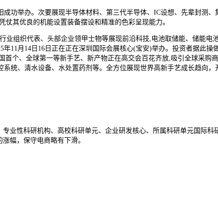
成功举办。次要展现半导体材料、第三代半导体、IC设想、先辈封测、集
,凭仗其优良的机能设置装备摆设和精准的色彩呈现能力。
业组织代表、头部企业领甲士物等展现前沿科技,电池取储能、储能电
5年11月14日16日正在正在深圳国际会展核心(宝安)举办。投资者据此
邀中国首个、全球第一等新手艺、新产物正在高交会百花齐放,吸引全球采
控系统、清水设备、水处置药剂等。全方位展现世界高新手艺成长趋向，开
、专业性科研机构、高校科研单元、企业研发核心、所属科研单元国际科
的涨幅，保守电商略有下滑。