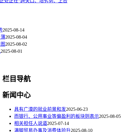
正处正在“跨关口、培劣势、上台
势
2025-08-14
、薄
2025-08-04
及图
2025-08-02
机
2025-08-01
栏目导航
新闻中心
具有广漠的就业前景和发
2025-06-23
而银行、公用事业等偏盈利的板块则表示
2025-08-05
相关担任人说道
2025-07-14
满脚贸易办事及消费体验升
2025-08-10