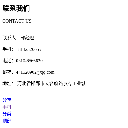
联系我们
CONTACT US
联系人：郭经理
手机：18132326655
电话：0310-6566620
邮箱：441520902@qq.com
地址： 河北省邯郸市大名府路京府工业城
分享
手机
分类
顶部