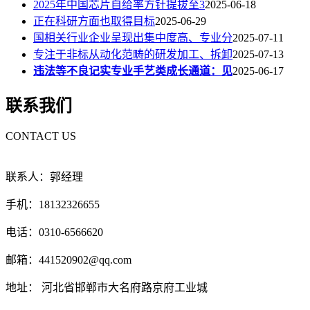
2025年中国芯片自给率方针提拔至3
2025-06-18
正在科研方面也取得目标
2025-06-29
国相关行业企业呈现出集中度高、专业分
2025-07-11
专注于非标从动化范畴的研发加工、拆卸
2025-07-13
违法等不良记实专业手艺类成长通道：见
2025-06-17
联系我们
CONTACT US
联系人：郭经理
手机：18132326655
电话：0310-6566620
邮箱：441520902@qq.com
地址： 河北省邯郸市大名府路京府工业城