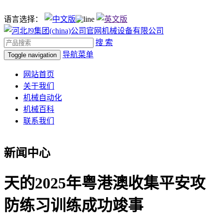
语言选择：
搜 索
导航菜单
Toggle navigation
网站首页
关于我们
机械自动化
机械百科
联系我们
新闻中心
天的2025年粤港澳收集平安攻
防练习训练成功竣事