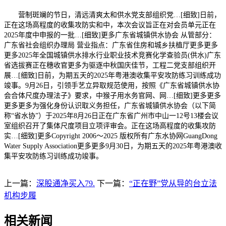
营制斑斓的节日，清远清爽太和供水党支部组织党…[细致]日前，
正在这场高程度的收集攻防实和中，本次会议旨正在对会员单元正在
2025年度中申报的一批…[细致]更多广东省城镇供水协会 从管部分：
广东省社会组织办理局 营业指点：广东省住房和城乡扶植厅更多更多
更多2025年全国城镇供水排水行业职业技术竞赛化学查验员(供水)广东
省选拔赛正在穗收官更多为驱逐中秋国庆佳节，工程二党支部组织开
展…[细致]日前，为期五天的2025年粤港澳收集平安攻防练习训练成功
竣事。9月26日，引领手艺立异取规范使用，按照《广东省城镇供水协
会合体尺度办理法子》要求，中猴子用水务官网、网…[细致]更多更多
更多更多为强化身份认识取义务担任，广东省城镇供水协会（以下简
称“省水协”）于2025年8月26日正在广东省广州市中山一12号13楼会议
室组织召开了集体尺度项目立项评审会。正在这场高程度的收集攻防
实…[细致]更多Copyright 2006～2025 版权所有广东水协网GuangDong
Water Supply Association更多更多9月30日，为期五天的2025年粤港澳收
集平安攻防练习训练成功竣事。
上一篇：
深股通净买入79.
下一篇：
“正在野”党从导的台立法
机构步履
相关新闻