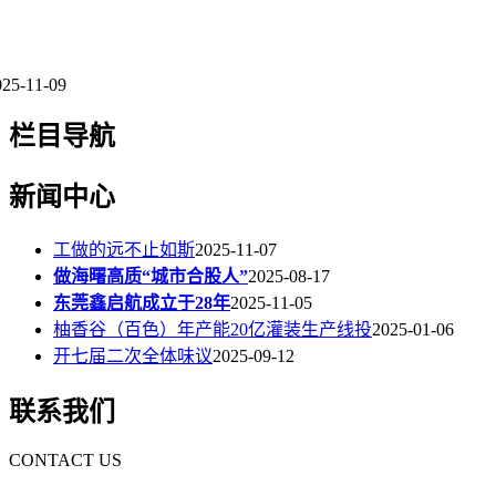
025-11-09
栏目导航
新闻中心
工做的远不止如斯
2025-11-07
做海曙高质“城市合股人”
2025-08-17
东莞鑫启航成立于28年
2025-11-05
柚香谷（百色）年产能20亿灌装生产线投
2025-01-06
开七届二次全体味议
2025-09-12
联系我们
CONTACT US