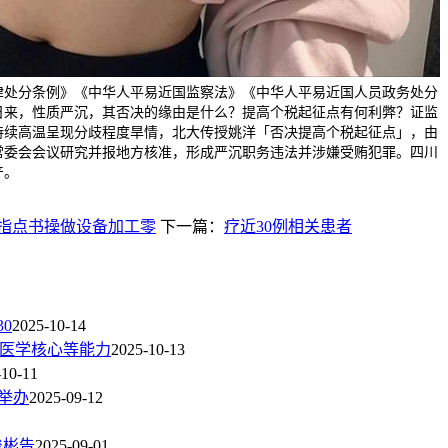
律处分条例》《中华人平易近国监察法》《中华人平易近国人员政务处分
日来，性质严沉，其否决的缘由是什么？提高个税起征点有何利弊？证监
持续高温呈现分歧程度旱情，北大传授姚洋「否决提高个税起征点」，由
常委会会议研究并报地方核准，形成严沉职务违法并涉嫌受贿犯罪。四川
产。
指点书操做设备加工零
下一篇：
疗近30例相关患者
0
2025-10-14
AI医学核心等能力
2025-10-13
-10-11
功举办
2025-09-12
俊彬告
2025-09-01