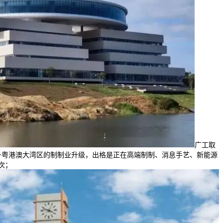
广工取
身粤港澳大湾区的制制业升级，出格是正在高端制制、消息手艺、新能源
次；