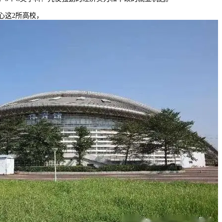
这2所高校，