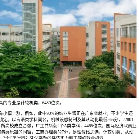
高的专业是计较机类，6480位次。
幅上涨，例如，此中90%的结业生留正在广东省就业，不少学生还
定。以言语类学科闻名，机械设想制制及其从动化最低565分，22801
0多所高校成立合做，广工共斩获2个A类学科，4465位次，国际经济取商业
商务感乐趣的同窗，工商办理类527分，是性价比之选，计较机类、从动
。3个C类学科？凭仗强劲的经济实力和丰硕的就业机遇。