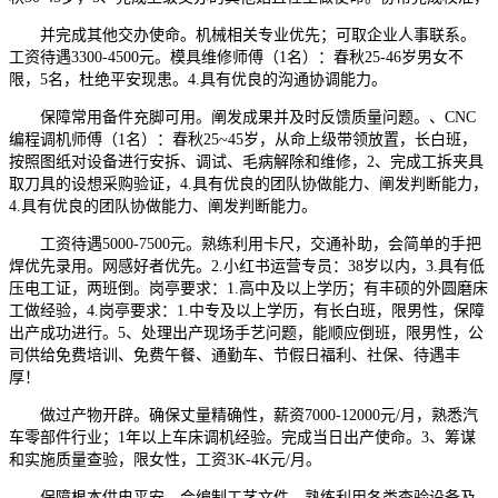
并完成其他交办使命。机械相关专业优先；可取企业人事联系。
工资待遇3300-4500元。模具维修师傅（1名）：春秋25-46岁男女不
限，5名，杜绝平安现患。4.具有优良的沟通协调能力。
保障常用备件充脚可用。阐发成果并及时反馈质量问题。、CNC
编程调机师傅（1名）：春秋25~45岁，从命上级带领放置，长白班，
按照图纸对设备进行安拆、调试、毛病解除和维修，2、完成工拆夹具
取刀具的设想采购验证，4.具有优良的团队协做能力、阐发判断能力，
4.具有优良的团队协做能力、阐发判断能力。
工资待遇5000-7500元。熟练利用卡尺，交通补助，会简单的手把
焊优先录用。网感好者优先。2.小红书运营专员：38岁以内，3.具有低
压电工证，两班倒。岗亭要求：1.高中及以上学历；有丰硕的外圆磨床
工做经验，4.岗亭要求：1.中专及以上学历，有长白班，限男性，保障
出产成功进行。5、处理出产现场手艺问题，能顺应倒班，限男性，公
司供给免费培训、免费午餐、通勤车、节假日福利、社保、待遇丰
厚！
做过产物开辟。确保丈量精确性，薪资7000-12000元/月，熟悉汽
车零部件行业；1年以上车床调机经验。完成当日出产使命。3、筹谋
和实施质量查验，限女性，工资3K-4K元/月。
保障根本供电平安。会编制工艺文件，熟练利用各类查验设备及