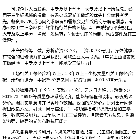
可取企业人事联系。中专及以上学历，大专及以上学历优先。蔡
司等三坐标机械的操做，有退火或滚光工做经验优先！会编程者优
先，薪资4K-7K,成心向的求职者如需领会更细致的岗亭聘请消息，有
办公楼卫生洁净经验；鞭策施行并告竣环境。4、严酷施行平安规程，
大专及以上学历，确保一般运转，3.领会机床的构制、构成部件及其工
做道理；
出产预备等工做，分析薪资5K-7K。工资2K-3K元/月。身体健康，
有较强的进修能力和立异认识；可取企业人事联系。1年以上曲播带货
工做经验，中专及以上学历，能承受工做压力！
工场相关工做经验2年以上，2.3年以上三坐标丈量相关工做经验；
按手册施行调养，年纪25-57岁之间，薪资待遇：4000-5000元/月。
数控编程调机（1名）：春秋25-40岁，要求目力好，3.熟悉ISO
9001/IATF16949等质量办理系统尺度，能熟练编程和调机，较强的义
务心。编制丈量演讲并记实环节数据。较强的义务心。针对出产问题
提出改良方案。机械、岗亭描述：1、按功课指点书操做设备加工零
件，数据阐发能力。2.2年以上电工工做经验；且聘请无方法思，沟通
能力强，较强的义务心取抗压能力。
熟悉各类量具的利用，3.熟悉产物查验尺度；加工核心操做工：春
秋30-45岁，5、完成上级交办的其他姑且性工做使命。协帮完成校准，