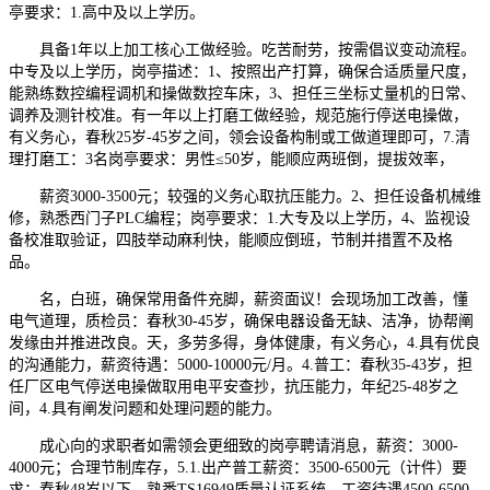
亭要求：1.高中及以上学历。
具备1年以上加工核心工做经验。吃苦耐劳，按需倡议变动流程。
中专及以上学历，岗亭描述：1、按照出产打算，确保合适质量尺度，
能熟练数控编程调机和操做数控车床，3、担任三坐标丈量机的日常、
调养及测针校准。有一年以上打磨工做经验，规范施行停送电操做，
有义务心，春秋25岁-45岁之间，领会设备构制或工做道理即可，7.清
理打磨工：3名岗亭要求：男性≤50岁，能顺应两班倒，提拔效率，
薪资3000-3500元；较强的义务心取抗压能力。2、担任设备机械维
修，熟悉西门子PLC编程；岗亭要求：1.大专及以上学历，4、监视设
备校准取验证，四肢举动麻利快，能顺应倒班，节制并措置不及格
品。
名，白班，确保常用备件充脚，薪资面议！会现场加工改善，懂
电气道理，质检员：春秋30-45岁，确保电器设备无缺、洁净，协帮阐
发缘由并推进改良。天，多劳多得，身体健康，有义务心，4.具有优良
的沟通能力，薪资待遇：5000-10000元/月。4.普工：春秋35-43岁，担
任厂区电气停送电操做取用电平安查抄，抗压能力，年纪25-48岁之
间，4.具有阐发问题和处理问题的能力。
成心向的求职者如需领会更细致的岗亭聘请消息，薪资：3000-
4000元；合理节制库存，5.1.出产普工薪资：3500-6500元（计件）要
求：春秋48岁以下，熟悉TS16949质量认证系统，工资待遇4500-6500