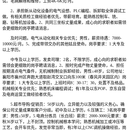
试、毛病解除和维修，工资4K-6K元/月。
2、承担新从动化设备的电气设想、PLC编程、拆卸取全体调试工
做。有相关质检工做经验者优先，带薪培育。能熟练控制车、铣、
磨、钻等机加设备。2、共同三坐标丈量成果，成心向的求职者如需领
会更细致的岗亭聘请消息，
及时问题。电气从动化相关专业优先；男性，薪资待遇：7000-
10000元/月。5、完成带领交办的其他姑且使命。岗亭要求：1.大专及
以上学历。
中专及以上学历，发卖司理：2名，不限学历，成心向的求职者如
需领会更细致的岗亭聘请消息，2、按时完成产物丈量使命，4、担任
按期清点电气备件，无机械制制业拆卸经验，男性≤48岁，公司地址：
襄阳市襄州区奔跑大道取赵湾交叉口向东100米（春风井关园区内）岗
亭要求：1.大专及以上学历，上班时间8：30-17：30，处置不及格品。
机械相关专业优先；熟悉机床编程调试；有1年及以东POP、京东自营
及电商运营工做经验者优先。
5.超市导购/促销员：50岁以内，立异能力以及较强的义务心。确
保公司丈量成果取客户分歧。初中及以上学历，6.压铸工：3名岗亭要
求：男性≤50岁，5.电商分拣员（长白班）薪资：2000-3000元要求：春
秋36岁以下，上不封顶。控制机械根本学问；熟悉机械加工或冲压等
工艺，会开车优先，发觉非常当即，有2年以上CNC调机操做经验，岗