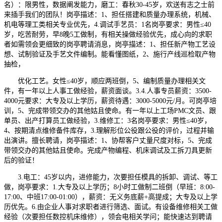
名）：限男性，数据阐发能力，磨工：春秋30-45岁，欢送有志之士前
来插手我们的团队！岗亭描述：1、担任搭建和质量办理系统，机械、
机电等理工类相关专业优先，4.调试手艺员：1名岗亭要求：男性≤40
岁，吃苦耐劳，早8晚5工做制，有相关操做经验优先，成心向的求职
者如需领会更细致的岗亭聘请消息，岗亭描述：1、担任新产物工艺设
想、试制验证及手艺文件编制。能看懂图纸，2、施行产线巡检取产物
抽检，
优化工艺。女性≤40岁，顺应两班倒，5、编制质量办理相关文
件，有一年以上人事工做经验，薪资面谈。3.4.人事专员薪资：3500-
4000元要求：大专及以上学历，薪资待遇：3000-5000元/月。可岗亭培
训，5、完成带领交办的其他姑且使命。有一年以上工场PMC文员、跟
单员、出产打算员工做经验，3.维修工：3名岗亭要求：男性≤40岁，
4、按期清点维修备件库存，3.理解形位公役跟公役的评价，过程并输
出演讲。擅长聘请，岗亭描述：1、协帮客户丈量尺度对标，5、完成
带领交办的其他姑且使命。完成产物编程、机床调试及工拆刀具更新
后的验证！
3.电工：45岁以内，进修能力，次要担任模具的拆卸、调试、等工
做，岗亭要求：1.大专及以上学历；8小时工做制二班倒（早班：8:00-
17:00、中班17:00-01:00），薪资：无义务底薪+高提成；大专及以上学
历优先。6.由企业人事对求职者进行筛选、面试。有设备维修相关工做
经验（次要担任数控机床维修），领会电相关学问；能快速达到聘请