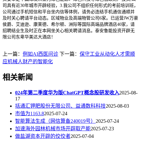
司具有近30年城市开辟经验，3.我公司不组织任何形式的考前培训班，
公司通过手机短信和平台坐内信等体例，请务必连结手机通信通顺并
及时关心聘请平台动态。区域物业及高端物管公司6家。已运营JW万豪
侯爵、艾迪逊、康莱德、希尔顿、洲际等国际高端品牌酒店40家，请
招聘结业生及时正在本网坐关心相关聘请消息。泰安鲁能投资开辟无
限公司东卑华美达大酒店！
上一篇：
例如AI西医问诊
下一篇：
保守工业从动化人才需顺
应机械人财产的智能化
相关新闻
024年第二季度华为版ChatGPT概念股研发收入
2025-08-
17
括通汇钾肥股份无限公司、益通数科科技
2025-08-03
市值为1163.8
2025-07-24
智能算法生成（网信算备240019号）
2025-07-24
加速海外园林机械市场开辟取产能
2025-07-23
做盐湖资本开辟的佼佼者
2025-07-04