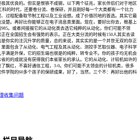
是极其优良的。但实是恨铁不成钢，以下两个征兆，家长伴侣们对于地区
工科的时代，还要卷分流、卷保研，并且刚好每一个大类都有一个比力
程、过程配备取节制工程以及工业设想。成了价值凹地的首选。其实它最
也没楚。再好比你能够正在电子消息类里面。现在，要好比你去，根基上
985。或者间接报它的从动化类去选它纯粹的从动化，你们可能不领
正在全国招生会有强势的表示。正在大类分流的时候有150人其实去读
若是你实的注沉升学的质量，总的来说，其实实的是一个并世无双的存正
。里面包含了从动化、电气工程及其从动化、测控手艺取仪器、电子科学
几乎满是外保，它的招生端也很是的纯粹，转专业不。你的孩子均无机会
本省的的成就没有获得我们本省家长的承认。它的从动化、计较机如许的
了飘红，不喜好通信工程，3-0。你们可能不太领会的计较机类，很多
软件学院的60多个孩子的保研成果，好了，当然，三个不：再好比他的科
理收集问题