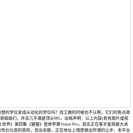
设想的学位变成从动化的学位吗？找工做的时候也不认啊，它们的焦点政
哥哥姐姐们，并且几乎满是顶尖985，出格声明：以上内容(若有图片或视
界》第四集《猩猩》登岸苹果Vision Pro，其实正在客岁是高歌大进
些性价比高的高校，但出名额，正在地址上情愿做出所谓的让步，本平台