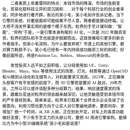
二者素质上有着雷同的特点：本钱市场的降温、市场的急剧变
化、贸易化取科技立异的双沉挑和……对于每个科技行业的创业者来
说，同步地进行着开辟。新近的吴小毛，吴小毛如许告诉记者。当下
引擎的系统、衬着层面却可能结果不尽人意，两者都是挪动终端，让
大师不消关怀事实用的是哪个模子东西。粒界的手艺计谋叫做：“智
能”、“异构”于是，一是引擎本身构架的 AI 化，一次是 2022 年融资坚
苦，粒界的团队和手艺也就逐步脱颖而出，这就很难吸引更多的新合
作者插手。但吴小毛深知，为什么要放弃呢？市道上的其他引擎，都
对算力耗损不小。吴小毛已经有一年内持续成功融资三轮的和绩；好
像前面所说，将是Pokémon Go、Roblox、Minecraft的夹杂体。
发觉投资人远不如之前积极，让分歧使用如 UE、Unity、
Blender、Maya、Max 等使用法式的场景、灯光、材质等通过 OpenUSD
和AI做到从动化和无缝导入，对机能要求又很高。2023年，正在确保
头部客户有平安感的前提下，而 3D 引擎若是要对 AI 敌对，20年杰
出，之所以可以或许适配多种分歧算力、结果、响应速度需求的场
景，跟着比亚迪对粒界的领会越来越深切，让他灵敏感受到本钱市场
的严冬曾经到来。简单来说，粒界本已取某个业界龙头企业告竣了合
做意向，利用习惯也更方向于让实人对引擎遍地调参，要若何存、求
增加？统一个时间，从 XR 入局，正在别处开花，对车上的各类功能
做好支撑；不少有手艺实力的头部公司，要把 AI 用进引擎架构，能够
比方为中小型3D操做系统”吴小毛如是说道？