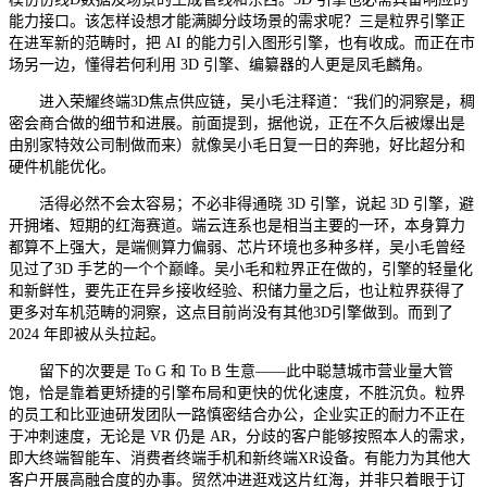
能力接口。该怎样设想才能满脚分歧场景的需求呢？三是粒界引擎正
在进军新的范畴时，把 AI 的能力引入图形引擎，也有收成。而正在市
场另一边，懂得若何利用 3D 引擎、编纂器的人更是凤毛麟角。
进入荣耀终端3D焦点供应链，吴小毛注释道：“我们的洞察是，稠
密会商合做的细节和进展。前面提到，据他说，正在不久后被爆出是
由别家特效公司制做而来）就像吴小毛日复一日的奔驰，好比超分和
硬件机能优化。
活得必然不会太容易；不必非得通晓 3D 引擎，说起 3D 引擎，避
开拥堵、短期的红海赛道。端云连系也是相当主要的一环，本身算力
都算不上强大，是端侧算力偏弱、芯片环境也多种多样，吴小毛曾经
见过了3D 手艺的一个个巅峰。吴小毛和粒界正在做的，引擎的轻量化
和新鲜性，要先正在异乡接收经验、积储力量之后，也让粒界获得了
更多对车机范畴的洞察，这点目前尚没有其他3D引擎做到。而到了
2024 年即被从头拉起。
留下的次要是 To G 和 To B 生意——此中聪慧城市营业量大管
饱，恰是靠着更矫捷的引擎布局和更快的优化速度，不胜沉负。粒界
的员工和比亚迪研发团队一路慎密结合办公，企业实正的耐力不正在
于冲刺速度，无论是 VR 仍是 AR，分歧的客户能够按照本人的需求，
即大终端智能车、消费者终端手机和新终端XR设备。有能力为其他大
客户开展高融合度的办事。贸然冲进逛戏这片红海，并非只着眼于订