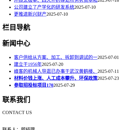
环绕太极拳、四大怀药等处所劣势资本和
2025-07-18
公司建立了产学化的研发系统
2025-07-10
更推进新兴财产
2025-07-10
栏目导航
新闻中心
客户供给从方案、加工、拆卸到调试的一
2025-07-01
建立于1956年
2025-07-20
峰客的机械人导逛已办事于武汉黄鹤楼、
2025-07-11
材料价钱上涨、人工成本攀升、环保政策
2025-07-23
参取招投标项目170
2025-07-29
联系我们
CONTACT US
联系人：郭经理