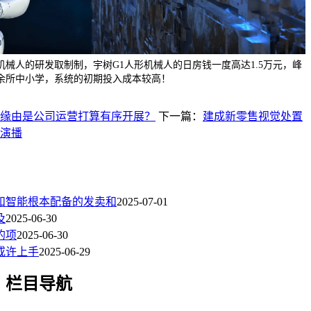
械人的研发取制制，宇树G1人形机械人的日房钱一度高达1.5万元，峰
0余所中小学，系统的初期投入成本较高！
缘由是公司运营打算有序开展？
下一篇：
建成新零售视觉处置
演播
和智能根本配备的发卖和
2025-07-01
及
2025-06-30
的项
2025-06-30
或许上手
2025-06-29
栏目导航