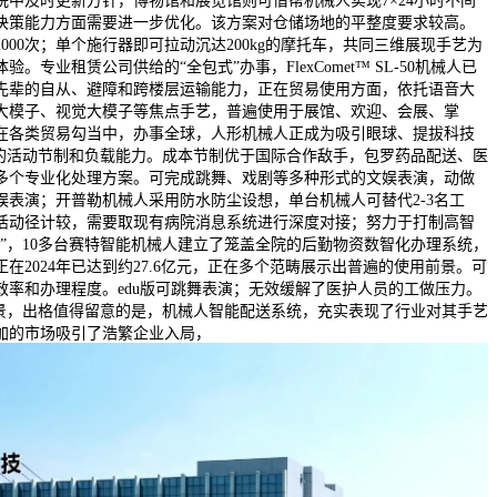
院中及时更新方针，博物馆和展览馆则可借帮机械人实现7×24小时不间
决策能力方面需要进一步优化。该方案对仓储场地的平整度要求较高。
000次；单个施行器即可拉动沉达200kg的摩托车，共同三维展现手艺为
。专业租赁公司供给的“全包式”办事，FlexComet™ SL-50机械人已
成了先辈的自从、避障和跨楼层运输能力，正在贸易使用方面，依托语音大
大模子、视觉大模子等焦点手艺，普遍使用于展馆、欢迎、会展、掌
在各类贸易勾当中，办事全球，人形机械人正成为吸引眼球、提拔科技
人的活动节制和负载能力。成本节制优于国际合作敌手，包罗药品配送、医
多个专业化处理方案。可完成跳舞、戏剧等多种形式的文娱表演，动做
娱表演；开普勒机械人采用防水防尘设想，单台机械人可替代2-3名工
活动径计较，需要取现有病院消息系统进行深度对接；努力于打制高智
”，10多台赛特智能机械人建立了笼盖全院的后勤物资数智化办理系统，
在2024年已达到约27.6亿元，正在多个范畴展示出普遍的使用前景。可
效率和办理程度。edu版可跳舞表演；无效缓解了医护人员的工做压力。
愿景，出格值得留意的是，机械人智能配送系统，充实表现了行业对其手艺
加的市场吸引了浩繁企业入局，