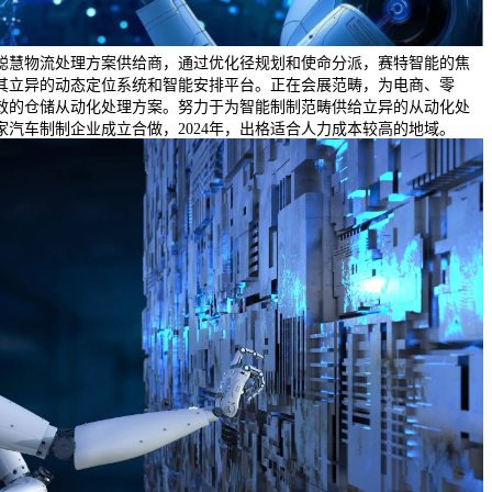
聪慧物流处理方案供给商，通过优化径规划和使命分派，赛特智能的焦
其立异的动态定位系统和智能安排平台。正在会展范畴，为电商、零
效的仓储从动化处理方案。努力于为智能制制范畴供给立异的从动化处
家汽车制制企业成立合做，2024年，出格适合人力成本较高的地域。