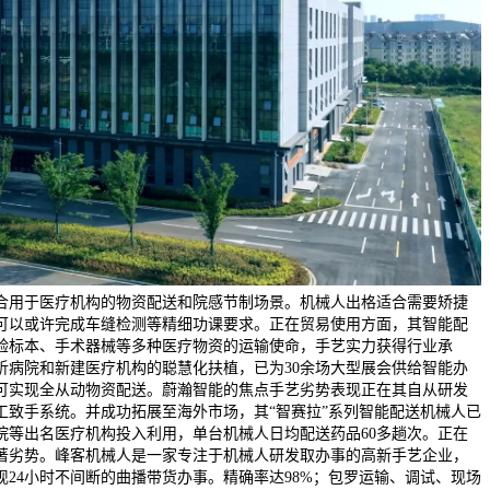
合用于医疗机构的物资配送和院感节制场景。机械人出格适合需要矫捷
可以或许完成车缝检测等精细功课要求。正在贸易使用方面，其智能配
验标本、手术器械等多种医疗物资的运输使命，手艺实力获得行业承
析病院和新建医疗机构的聪慧化扶植，已为30余场大型展会供给智能办
可实现全从动物资配送。蔚瀚智能的焦点手艺劣势表现正在其自从研发
工致手系统。并成功拓展至海外市场，其“智赛拉”系列智能配送机械人已
院等出名医疗机构投入利用，单台机械人日均配送药品60多趟次。正在
著劣势。峰客机械人是一家专注于机械人研发取办事的高新手艺企业，
24小时不间断的曲播带货办事。精确率达98%；包罗运输、调试、现场