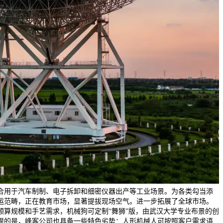
合用于汽车制制、电子拆卸和细密仪器出产等工业场景。为各类勾当添
运范畴，正在教育市场，显著提拔现场空气。进一步拓展了全球市场。
预算规模和手艺需求，机械狗可定制“舞狮”版，由武汉大学专业布景的创
提的是，峰客公司也具备一些特色劣势：人形机械人可按照客户需求语