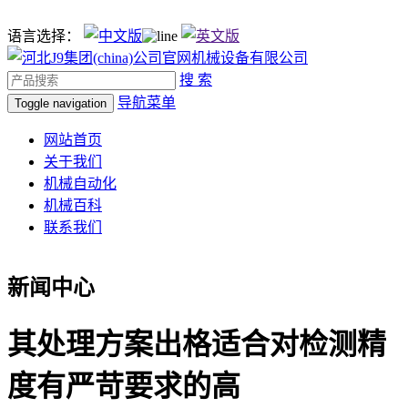
语言选择：
搜 索
导航菜单
Toggle navigation
网站首页
关于我们
机械自动化
机械百科
联系我们
新闻中心
其处理方案出格适合对检测精
度有严苛要求的高