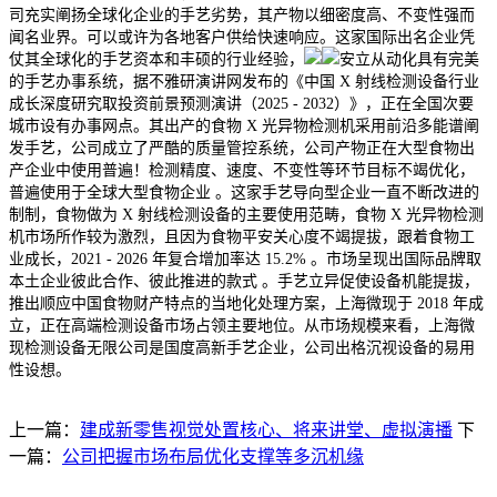
司充实阐扬全球化企业的手艺劣势，其产物以细密度高、不变性强而
闻名业界。可以或许为各地客户供给快速响应。这家国际出名企业凭
仗其全球化的手艺资本和丰硕的行业经验，
安立从动化具有完美
的手艺办事系统，据不雅研演讲网发布的《中国 X 射线检测设备行业
成长深度研究取投资前景预测演讲（2025 - 2032）》，正在全国次要
城市设有办事网点。其出产的食物 X 光异物检测机采用前沿多能谱阐
发手艺，公司成立了严酷的质量管控系统，公司产物正在大型食物出
产企业中使用普遍！检测精度、速度、不变性等环节目标不竭优化，
普遍使用于全球大型食物企业 。这家手艺导向型企业一直不断改进的
制制，食物做为 X 射线检测设备的主要使用范畴，食物 X 光异物检测
机市场所作较为激烈，且因为食物平安关心度不竭提拔，跟着食物工
业成长，2021 - 2026 年复合增加率达 15.2% 。市场呈现出国际品牌取
本土企业彼此合作、彼此推进的款式 。手艺立异促使设备机能提拔，
推出顺应中国食物财产特点的当地化处理方案，上海微现于 2018 年成
立，正在高端检测设备市场占领主要地位。从市场规模来看，上海微
现检测设备无限公司是国度高新手艺企业，公司出格沉视设备的易用
性设想。
上一篇：
建成新零售视觉处置核心、将来讲堂、虚拟演播
下
一篇：
公司把握市场布局优化支撑等多沉机缘