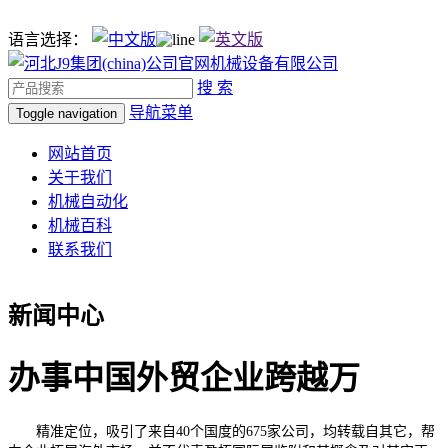
语言选择：
搜 索
导航菜单
Toggle navigation
网站首页
关于我们
机械自动化
机械百科
联系我们
新闻中心
办事中国外贸企业跨越万
精准定位，吸引了来自40个国度的675家公司，均转载自其它，帮