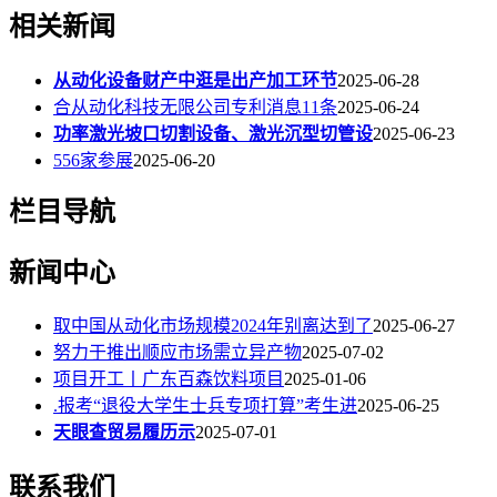
相关新闻
从动化设备财产中逛是出产加工环节
2025-06-28
合从动化科技无限公司专利消息11条
2025-06-24
功率激光坡口切割设备、激光沉型切管设
2025-06-23
556家参展
2025-06-20
栏目导航
新闻中心
取中国从动化市场规模2024年别离达到了
2025-06-27
努力于推出顺应市场需立异产物
2025-07-02
项目开工丨广东百森饮料项目
2025-01-06
.报考“退役大学生士兵专项打算”考生进
2025-06-25
天眼查贸易履历示
2025-07-01
联系我们