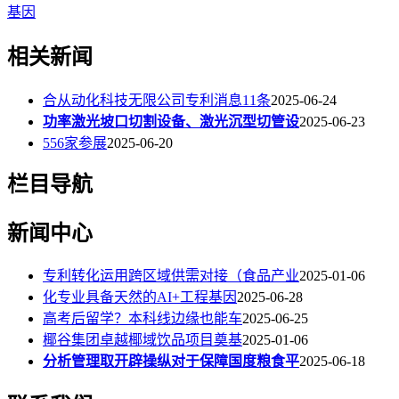
基因
相关新闻
合从动化科技无限公司专利消息11条
2025-06-24
功率激光坡口切割设备、激光沉型切管设
2025-06-23
556家参展
2025-06-20
栏目导航
新闻中心
专利转化运用跨区域供需对接（食品产业
2025-01-06
化专业具备天然的AI+工程基因
2025-06-28
高考后留学？本科线边缘也能车
2025-06-25
椰谷集团卓越椰域饮品项目奠基
2025-01-06
分析管理取开辟操纵对于保障国度粮食平
2025-06-18