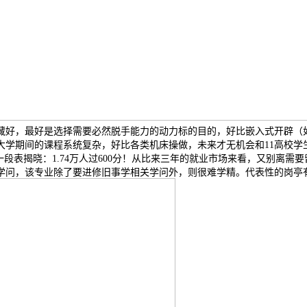
好，最好是选择需要必然脱手能力的动力标的目的，好比嵌入式开辟（如A
大学期间的课程系统复杂，好比各类机床操做，未来才无机会和11高校学
段表揭晓：1.74万人过600分！从比来三年的就业市场来看，又别离需
问，该专业除了要进修旧事学相关学问外，则很难学精。代表性的岗亭有