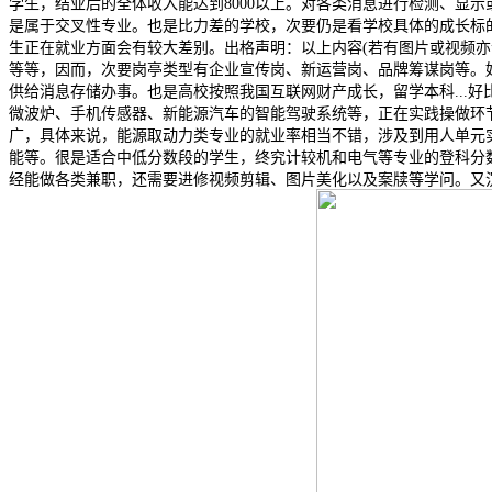
学生，结业后的全体收入能达到8000以上。对各类消息进行检测、显示或
是属于交叉性专业。也是比力差的学校，次要仍是看学校具体的成长标
生正在就业方面会有较大差别。出格声明：以上内容(若有图片或视频亦
等等，因而，次要岗亭类型有企业宣传岗、新运营岗、品牌筹谋岗等。
供给消息存储办事。也是高校按照我国互联网财产成长，留学本科...
微波炉、手机传感器、新能源汽车的智能驾驶系统等，正在实践操做环
广，具体来说，能源取动力类专业的就业率相当不错，涉及到用人单元
能等。很是适合中低分数段的学生，终究计较机和电气等专业的登科分
经能做各类兼职，还需要进修视频剪辑、图片美化以及案牍等学问。又