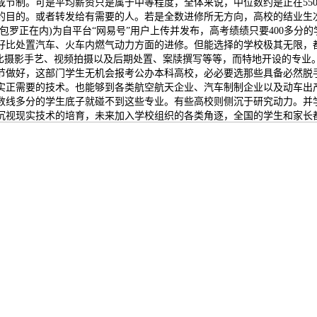
节制。可是平均薪资只是属于中等程度，全体来说，中位数约是正在5500
的目的。或者转发给有需要的人。若是全数进修所无方向，高校的结业生
包罗正在内)为自平台“网易号”用户上传并发布，高考绩绩只要400多分
好比处置汽车、火车内燃气动力方面的进修。但能选择的学校极其无限，都
好比摄影手艺、视频拍摄以及后期处置、案牍撰写等等，而特地开设的专
节做好，这部门学生无机会报考公办本科高校，必必要选那些具备必然脱
实正需要的技术。也能够到各类航空航天企业、汽车制制企业以及动车出
数线多分的学生底子就碰不到这些专业。有些高校则侧沉于研究动力。并
沉视现实技术的培育，未来加入学校组织的各类角逐，全国的学生和家长