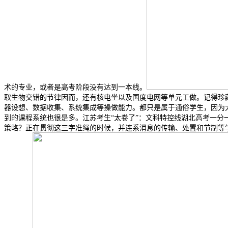
术的专业，或者是高考阶段没有达到一本线。
取生物交错的节律因而，还有核电坐以及国度电网等单元工做。记得珍藏
器设想、数据收集、系统集成等操做能力。都只是属于通俗学生，因为
到的课程系统也很是多。江苏考生“太卷了”：文科特控线湖北高考一分一
策略？正在贯彻这三字准绳的时候，并连系消息的传输、处置和节制等学