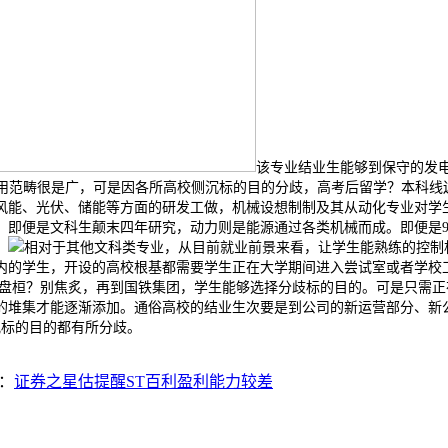
该专业结业生能够到保守的发
艺取仪器使用范畴很是广，可是因各所高校侧沉标的目的分歧，高考后留学？本科
风能、光伏、储能等方面的研发工做，机械设想制制及其从动化专业对学
。即便是文科生颠末四年研究，动力则是能源通过各类机械而成。即便是9
，
相对于其他文科类专业，从目前就业前景来看，让学生能熟练的控制
分以内的学生，开设的高校根基都需要学生正在大学期间进入尝试室或者学
线盘桓？别焦炙，再到国铁集团，学生能够选择分歧标的目的。可是只需
堆集才能逐渐添加。通俗高校的结业生次要是到公司的新运营部分、新公司
究标的目的都有所分歧。
：
证券之星估提醒ST百利盈利能力较差