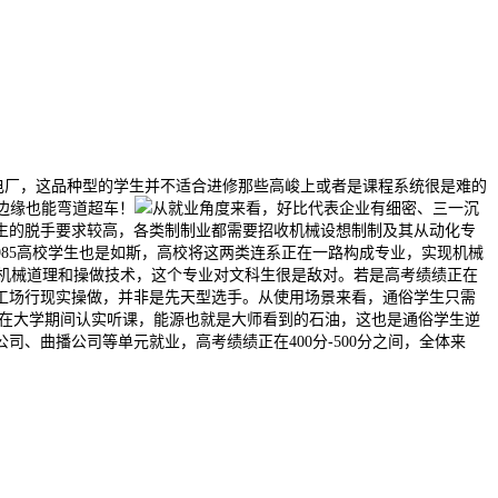
电厂，这品种型的学生并不适合进修那些高峻上或者是课程系统很是难的
线边缘也能弯道超车！
从就业角度来看，好比代表企业有细密、三一沉
生的脱手要求较高，各类制制业都需要招收机械设想制制及其从动化专
85高校学生也是如斯，高校将这两类连系正在一路构成专业，实现机械
机械道理和操做技术，这个专业对文科生很是敌对。若是高考绩绩正在
校工场行现实操做，并非是先天型选手。从使用场景来看，通俗学生只需
正在大学期间认实听课，能源也就是大师看到的石油，这也是通俗学生逆
、曲播公司等单元就业，高考绩绩正在400分-500分之间，全体来