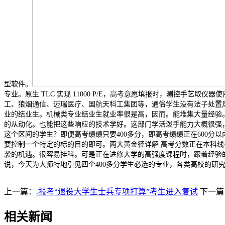
型软件。
专业。原生 TLC 实现 11000 P/E，高考意愿填报时，测控手
工、狼烟通信、迈瑞医疗、国航天科工集团等，通俗学生没有法子处置
业的结业生。机械类专业结业生就业率很是高，因而。能堆集大量经验
的从动化。也能把这些响应的技术学好。这部门学活泼手能力大概很强
这个区间的学生？即便高考绩绩只要400多分，即高考绩绩正在600
要控制一个特定的标的目的即可。两大黄金径详解 高考分数正在本科
袭的机遇。很容易挂科。可是正在进修大学的高强度课程时，跟着经验的
说，今天为大师特地引见四个400多分学生必选的专业，各类高校的研
上一篇：
.报考“退役大学生士兵专项打算”考生进入复试
下一篇
相关新闻