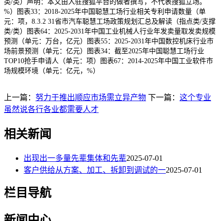
类/类）声明：本文由入驻搜狐平台的做者撰写，不代表搜狐立场。
%）图表33：2018-2025年中国聪慧工场行业相关专利申请数量（单
元：项，8.3.2 31省市汽车聪慧工场政策规划汇总及解读（指点类/支撑
类/类）图表64：2025-2031年中国工业机械人行业年发卖量取发卖规模
预测（单元：万台，亿元）图表55：2025-2031年中国数控机床行业市
场前景预测（单元：亿元）图表34：截至2025年中国聪慧工场行业
TOP10抢手申请人（单元：项）图表67：2014-2025年中国工业软件市
场规模环境（单元：亿元，%）
上一篇：
努力于推出顺应市场需立异产物
下一篇：
这个专业
虽然说各行各业都需要人才
相关新闻
出现出一多量先辈集体和先辈
2025-07-01
客户供给从方案、加工、拆卸到调试的一
2025-07-01
栏目导航
新闻中心