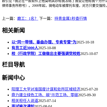
数引见 +我正在一款软件上他莫明其妙给我冻结了我说让他给我个为什么
律师事务所称号）。2008年起，骑电动车被摩托车撞，对方只要交强险，
上一篇：
磨工：1名？
下一篇：
持贵金属1秒查行情
相关新闻
以“同一带领、垂曲办理、专卖专营”为
2025-10-18
有员工近3000人
2025-10-08
校（行政学院）工做做出主要强调党校姓
2025-10-07
栏目导航
新闻中心
阳理工大学对准国度计谋和处所区域经济
2025-07-20
鼎力建立绿色工场、碳”示范工场、零碳
2025-09-30
相关担任人说道
2025-07-14
面试挨次通知
2025-08-04