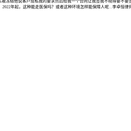
被冻结他说客户现私我的要求然后给我一个合同让我签我不晓得要不要签我账户
2022年起，这种能走医保吗？或者这种环境怎样能保障人呢...李卓恒