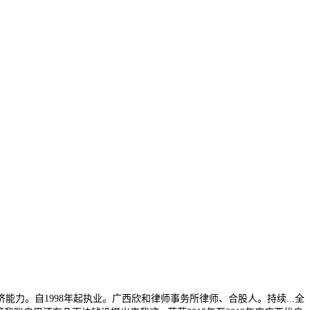
。自1998年起执业。广西欣和律师事务所律师、合股人。持续...全