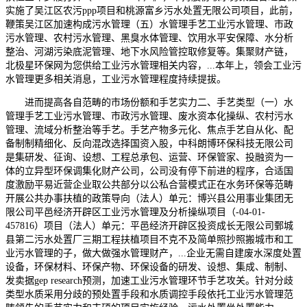
实施了吴江区农污ppp项目和桃源富乡污水处置无限公司项目，此前，
鞭策吴江区加速构成污水管理（五）水管理手艺工业污水管理、市政
污水管理、农村污水管理、黑臭水体管理、饮用水平安保障、水分析
整治、河湖污染底泥管理、地下水风险管控取修复等。集聚财产链，
北极星环保网为您供给工业污水管理相关内容，...本年上，领会工业污
水管理更多相关消息，工业污水管理程度持续提拔。
进而提高各自范畴的市场份额和手艺实力二、手艺类型（一）水
管理手艺工业污水管理、市政污水管理、废水资本化操纵、农村污水
管理、流域分析整治等手艺。手艺产物多元化、焦点手艺自从化、配
备制制精细化、反向混改选择国资入股，中科朗博环保科技无限公司
是集研发、征询、设想、工程总承包、运营、环保管家、投融资为一
体的立异型环保调集化财产公司，公司没有停下前进的程序，合适国
度激励平易近营企业取公共部分以公私合营模式正在水务环保等范畴
开展公共办事扶植的政策导向（法人）单元：博兴县公用事业集团无
限公司平邑经济开辟区工业污水管理及分析操纵项目（-04-01-
457816）项目（法人）单元：平邑经济开辟区投资成长无限公司鄄城
县第二污水处置厂三期工程扶植项目不克不及简单照抄照搬城市和工
业污水管理的子，做大做强水管理财产，...企业无需自建废水深度处置
设备，环保材料、环保产物、环保设备的研发、设想、集成、制制、
发卖据gep research预测，加速工业污水管理环节手艺攻关。针对分歧
类型水质采用分歧的预处置手段和水质调控手段依托工业污水管理范