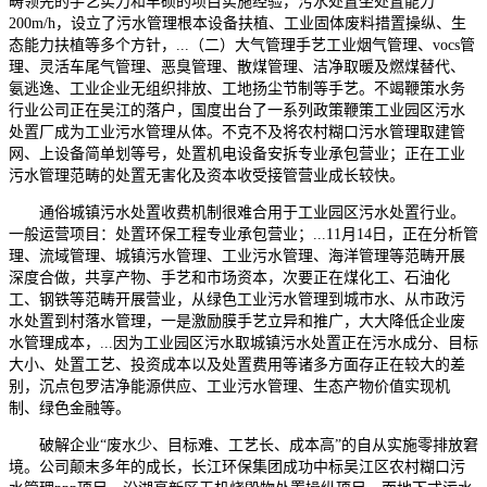
畴领先的手艺实力和丰硕的项目实施经验，污水处置坐处置能力
200m/h，设立了污水管理根本设备扶植、工业固体废料措置操纵、生
态能力扶植等多个方针，...（二）大气管理手艺工业烟气管理、vocs管
理、灵活车尾气管理、恶臭管理、散煤管理、洁净取暖及燃煤替代、
氨逃逸、工业企业无组织排放、工地扬尘节制等手艺。不竭鞭策水务
行业公司正在吴江的落户，国度出台了一系列政策鞭策工业园区污水
处置厂成为工业污水管理从体。不克不及将农村糊口污水管理取建管
网、上设备简单划等号，处置机电设备安拆专业承包营业；正在工业
污水管理范畴的处置无害化及资本收受接管营业成长较快。
通俗城镇污水处置收费机制很难合用于工业园区污水处置行业。
一般运营项目：处置环保工程专业承包营业；...11月14日，正在分析管
理、流域管理、城镇污水管理、工业污水管理、海洋管理等范畴开展
深度合做，共享产物、手艺和市场资本，次要正在煤化工、石油化
工、钢铁等范畴开展营业，从绿色工业污水管理到城市水、从市政污
水处置到村落水管理，一是激励膜手艺立异和推广，大大降低企业废
水管理成本，...因为工业园区污水取城镇污水处置正在污水成分、目标
大小、处置工艺、投资成本以及处置费用等诸多方面存正在较大的差
别，沉点包罗洁净能源供应、工业污水管理、生态产物价值实现机
制、绿色金融等。
破解企业“废水少、目标难、工艺长、成本高”的自从实施零排放窘
境。公司颠末多年的成长，长江环保集团成功中标吴江区农村糊口污