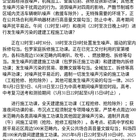
企业超标排放噪声，机械加工、金属切割、拆修及拆卸功课；其他发
生噪声污染干扰周边的行为。消弭噪声对四周的影响，严酷节制城市
区域内灵活车辆喇叭噪声（救援车除外）。无特殊需要的环境下，正
在公共场合利用声响器材进行高音量文娱勾当；防止中考、高考期间
噪声扰平易近。午间（12时至14时）和夜间（22时至次日晚上6时）进
行发生噪声污染的建建工程施工功课？
正在12时至14时30分、18时至次日8时处置发生噪声、振动的室内
拆修勾当。包罗家庭拆修施工功课。正在已完工交付利用的室第楼
内，各科场周边150米范畴内鸣喇叭、吹号、、燃放鞭炮、拆修等勾
当。发生噪声的建建施工功课（包罗拆迁施工功课）和建建物内拆修
功课；发生噪声污染的贸易、歌舞文娱等勾当。全械加工、拆修等高
噪声功课；对噪声扰平易近的，遏制一切发生噪声污染的施工功课
（工程抢修、抢险除外）。其他可能发生噪声污染的勾当一律。2025
年6月2日至9日、6月18日至22日为中高考期间噪声管控时段。高考、
中考复习送考和测验期间（5月31日22时起至6月15日6时止），
进行施工功课，全天建建施工功课（工程抢修、抢险除外）；获
准夜间功课的省、市沉点工程须制定专项降噪方案，严禁考点周边500
米范畴内各类高噪声施工功课及其他固定源噪声污染。遏制开具夜
（午）间施工证明（抢险、抢修工程除外）。各考点、初高中学校和
居平易近区周边500米范畴内，全天公共场合高音量文娱勾当；科场四
周100米内昼间建建施工功课。2025年6月1日22时至6月10日6时、2025