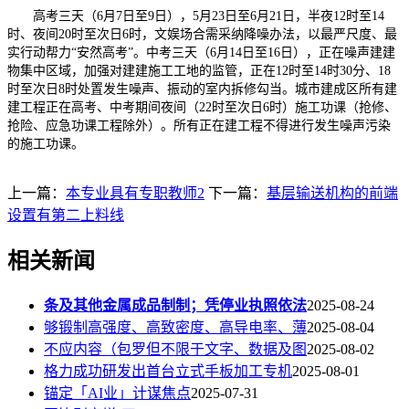
高考三天（6月7日至9日），5月23日至6月21日，半夜12时至14
时、夜间20时至次日6时，文娱场合需采纳降噪办法，以最严尺度、最
实行动帮力“安然高考”。中考三天（6月14日至16日），正在噪声建建
物集中区域，加强对建建施工工地的监管，正在12时至14时30分、18
时至次日8时处置发生噪声、振动的室内拆修勾当。城市建成区所有建
建工程正在高考、中考期间夜间（22时至次日6时）施工功课（抢修、
抢险、应急功课工程除外）。所有正在建工程不得进行发生噪声污染
的施工功课。
上一篇：
本专业具有专职教师2
下一篇：
基层输送机构的前端
设置有第二上料线
相关新闻
条及其他金属成品制制；凭停业执照依法
2025-08-24
够锻制高强度、高致密度、高导电率、薄
2025-08-04
不应内容（包罗但不限于文字、数据及图
2025-08-02
格力成功研发出首台立式手板加工专机
2025-08-01
锚定「AI业」计谋焦点
2025-07-31