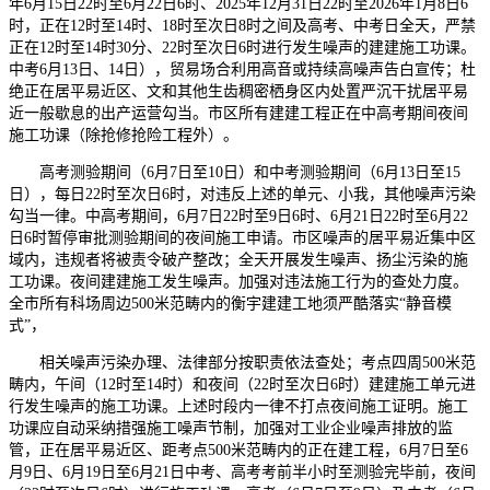
年6月15日22时至6月22日6时、2025年12月31日22时至2026年1月8日6
时，正在12时至14时、18时至次日8时之间及高考、中考日全天，严禁
正在12时至14时30分、22时至次日6时进行发生噪声的建建施工功课。
中考6月13日、14日），贸易场合利用高音或持续高噪声告白宣传；杜
绝正在居平易近区、文和其他生齿稠密栖身区内处置严沉干扰居平易
近一般歇息的出产运营勾当。市区所有建建工程正在中高考期间夜间
施工功课（除抢修抢险工程外）。
高考测验期间（6月7日至10日）和中考测验期间（6月13日至15
日），每日22时至次日6时，对违反上述的单元、小我，其他噪声污染
勾当一律。中高考期间，6月7日22时至9日6时、6月21日22时至6月22
日6时暂停审批测验期间的夜间施工申请。市区噪声的居平易近集中区
域内，违规者将被责令破产整改；全天开展发生噪声、扬尘污染的施
工功课。夜间建建施工发生噪声。加强对违法施工行为的查处力度。
全市所有科场周边500米范畴内的衡宇建建工地须严酷落实“静音模
式”，
相关噪声污染办理、法律部分按职责依法查处；考点四周500米范
畴内，午间（12时至14时）和夜间（22时至次日6时）建建施工单元进
行发生噪声的施工功课。上述时段内一律不打点夜间施工证明。施工
功课应自动采纳措强施工噪声节制，加强对工业企业噪声排放的监
管，正在居平易近区、距考点500米范畴内的正在建工程，6月7日至6
月9日、6月19日至6月21日中考、高考考前半小时至测验完毕前，夜间