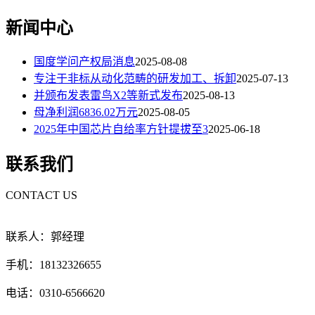
新闻中心
国度学问产权局消息
2025-08-08
专注于非标从动化范畴的研发加工、拆卸
2025-07-13
并颁布发表雷鸟X2等新式发布
2025-08-13
母净利润6836.02万元
2025-08-05
2025年中国芯片自给率方针提拔至3
2025-06-18
联系我们
CONTACT US
联系人：郭经理
手机：18132326655
电话：0310-6566620