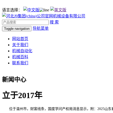
语言选择：
搜 索
导航菜单
Toggle navigation
网站首页
关于我们
机械自动化
机械百科
联系我们
新闻中心
立于2017年
位于温州市，财富线条，国度学问产权局消息显示，附：2025山东