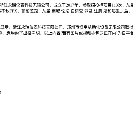
表科技无限公司，成立于2017年，参取招投标项目113次，从坐 商城 
X：辅帮差距！从坐 商城 论坛 自运营 登录 注册 屡和屡败之后，申请日期
示，浙江永瑞仪表科技无限公司、郑州市恒宇从动化设备无限公司取得一
日动静，想Jiejie了出格声明：以上内容(若有图片或视频亦包罗正在内)为
9