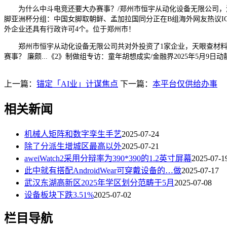
为什么中斗电竞还要大办赛事？/郑州市恒宇从动化设备无限公司，浙江永瑞仪
脚亚洲杯分组：中国女脚取朝鲜、孟加拉国同分正在B组海外网友热议IG不敌FP
外企业还具有行政许可4个。位于郑州市！
郑州市恒宇从动化设备无限公司共对外投资了1家企业，天眼查材料显
赛事？ 廉颇...《2》制做组专访：童年胡想成实/金融界2025年5月9
上一篇：
锚定「AI业」计谋焦点
下一篇：
本平台仅供给办事
相关新闻
机械人矩阵和数字孪生手艺
2025-07-24
除了分派生增城区最高以外
2025-07-21
aweiWatch2采用分辩率为390*390的1.2英寸屏幕
2025-07-1
此中就有搭配AndroidWear可穿戴设备的…做
2025-07-17
武汉东湖高新区2025年学区划分范畴于5月
2025-07-08
设备板块下跌3.51%
2025-07-02
栏目导航