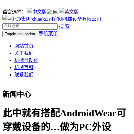
语言选择：
搜 索
导航菜单
Toggle navigation
网站首页
关于我们
机械自动化
机械百科
联系我们
新闻中心
此中就有搭配AndroidWear可
穿戴设备的…做为PC外设