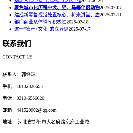
别离为1.22%、1.14%、1.2%、%
2025-06-26
聚焦城市化历程中犬、猫、马等伴侣动物
2025-07-07
建成新零售视觉处置核心、将来讲堂、虚
2025-07-11
部门商业从体腾库积极性
2025-07-18
这一“农产+文化”的立异思
2025-07-17
联系我们
CONTACT US
联系人：郭经理
手机：18132326655
电话：0310-6566620
邮箱：441520902@qq.com
地址： 河北省邯郸市大名府路京府工业城