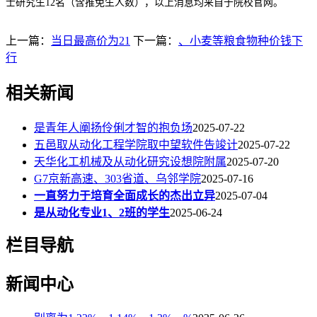
士研究生12名（含推免生人数），以上消息均来自于院校官网。
上一篇：
当日最高价为21
下一篇：
、小麦等粮食物种价钱下
行
相关新闻
是青年人阐扬伶俐才智的抱负场
2025-07-22
五邑取从动化工程学院取中望软件告竣计
2025-07-22
天华化工机械及从动化研究设想院附属
2025-07-20
G7京新高速、303省道、乌邻学院
2025-07-16
一直努力于培育全面成长的杰出立异
2025-07-04
是从动化专业1、2班的学生
2025-06-24
栏目导航
新闻中心