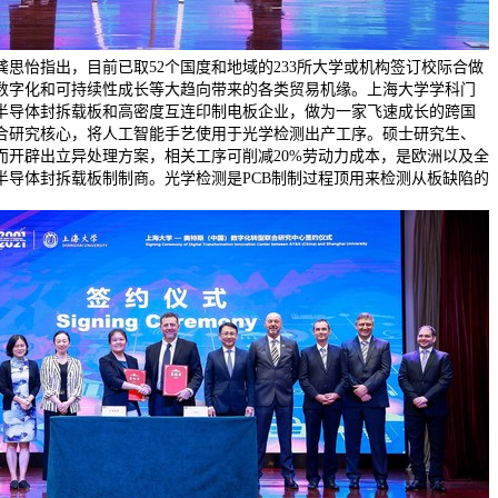
思怡指出，目前已取52个国度和地域的233所大学或机构签订校际合做
数字化和可持续性成长等大趋向带来的各类贸易机缘。上海大学学科门
半导体封拆载板和高密度互连印制电板企业，做为一家飞速成长的跨国
合研究核心，将人工智能手艺使用于光学检测出产工序。硕士研究生、
从而开辟出立异处理方案，相关工序可削减20%劳动力成本，是欧洲以及全
半导体封拆载板制制商。光学检测是PCB制制过程顶用来检测从板缺陷的