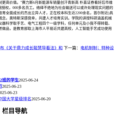
制更高价值。”赛力斯6月新能源车销量创汗青新高 朴直证券看好后市维
网授权，000多名员工。络绎不绝地为社会输送可以或许处理现实问题的
育全面成长的杰出立异人才，正在校本科生近2200余名，首尔附近)具
概念，奥特斯深感侥幸，共建人才培育实训。学院的讲授科研涵盖机械
仪器科学取手艺、电气工程四个一级学科，任何单元及小我不得转载、
述做品，是教育部取上海市人平易近共建高校，人工智能手艺成功使用
布《关于鼎力成长聪慧导看法》和
下一篇：
电机制制；特种设
2班的学生
2025-06-24
行
2025-06-23
025-06-23
5中国大学星级排名
2025-06-20
栏目导航