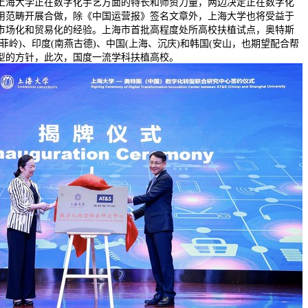
上海大学正在数字化手艺方面的特长和师资力量，两边决定正在数字化
用范畴开展合做，除《中国运营报》签名文章外，上海大学也将受益于
市场化和贸易化的经验。上海市首批高程度处所高校扶植试点，奥特斯
菲岭)、印度(南燕古德)、中国(上海、沉庆)和韩国(安山，也期望配合帮
型的方针，此次，国度一流学科扶植高校。