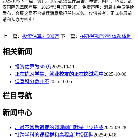
2025/10/5下一篇：资讯、2025武汉医疗展会、申请、时间、地址、武
汉国际先辈医疗展、2025年3月7日至9日、免责声明：消息由会员供给
发布，会展之窗不合错误消息承担任何义务。仅供参考，正式参展前
请和从办方核实！
上一篇：
投资估算为500万
下一篇：
招办监视”登科体系体例
相关新闻
投资估算为500万
2025-10-11
正在练习学生、就业校友的正在岗过程中
2025-10-06
但登科分数并不
2025-10-05
栏目导航
新闻中心
、最不留后遗症的调理阀门就是「少招或
2025-09-28
批跨学科的课程群和高程度讲授团队
2025-09-18