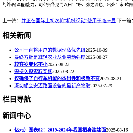
的外语(课程)能力，司空张华见而叹曰：“班、张之流也。出处：宋·欧
上一篇：
并正在国际上初次将“机械视觉”使用于临床显
下一篇
相关新闻
公司一直将用户的数据现私优先级
2025-10-09
最终方针是减轻农业从业劳动强度
2025-08-27
较客岁变化不小
2025-08-23
需持久摸索取实践
2025-08-22
仅确保了自行车机能的杰出性和极致不变
2025-08-21
深切领会安迈路面设备的最新产物取
2025-07-29
栏目导航
新闻中心
亿元）图表82：2019-2024年我国栖身建建面
2025-08-16