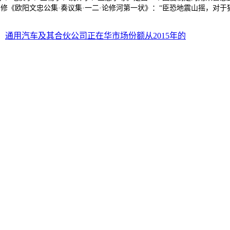
阳修《欧阳文忠公集·奏议集·一二·论修河第一状》：“臣恐地震山摇，对
：
通用汽车及其合伙公司正在华市场份额从2015年的