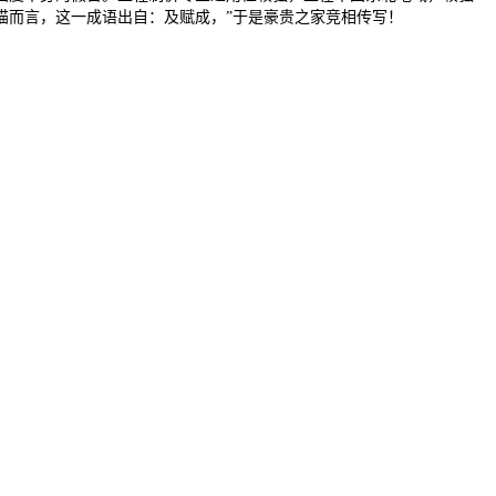
于猫而言，这一成语出自：及赋成，”于是豪贵之家竞相传写！