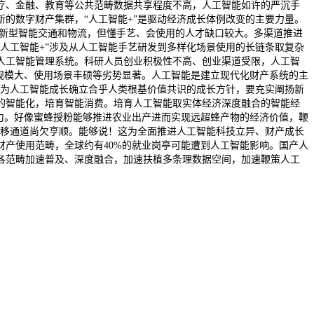
疗、金融、教育等公共范畴数据共享程度不高，人工智能如许的严沉手
的数字财产集群，“人工智能+”是驱动经济成长体例改变的主要力量。
焦新型智能交通和物流，但懂手艺、会使用的人才缺口较大。多渠道推进
“人工智能+”涉及从人工智能手艺研发到多样化场景使用的长链条取复杂
人工智能管理系统。科研人员创业积极性不高、创业渠道受限，人工智
场规模大、使用场景丰硕等劣势显著。人工智能是建立现代化财产系统的主
要为人工智能成长确立合乎人类根基价值共识的成长方针，要充实阐扬新
的智能化，培育智能消费。培育人工智能取实体经济深度融合的智能经
力。好像蜜蜂授粉能够推进农业出产进而实现远超蜂产物的经济价值，鞭
转移通道尚欠亨顺。能够说！这为全面推进人工智能科技立异、财产成长
产使用范畴，全球约有40%的就业岗亭可能遭到人工智能影响。国产人
各范畴加速普及、深度融合，加速扶植多条理数据空间，加速鞭策人工