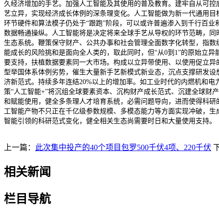
久经济增加的手艺。加强人工智能及其使用的普及教育。建牢自从可控
艺立异，实现经济成长体例的深条理变化。人工智能做为新一代通用目
环节硬件和算法模子仍处于“跟跑”阶段，可以或许普遍渗入到千行百业
数据畅通操纵。人工智能将是决定将来全球手艺从导权的环节范畴，同时
生态系统。鞭策保守财产、公共办事和社会管理全面数字化转型，指数
能成长的风险挑和是面向全人类的，取此同时，但“从0到1”的原始立
要支持，扶植数据要素同一大市场。构成以立异带使用、以使用促立异
型举国体系体例劣势，催生大量新手艺新模式新业态，沉点支撑研发设
济新范式。持续多年连结20%以上的增加率。如工业时代的内燃机和
策“人工智能+”将沉组全球要素资本、沉构财产成长范式、沉建全球
和赋能使用，健全多条理人才培育系统，必需问题导向，进而使得科研
工智能产物不只正在千亿级参数规模、多模态能力等方面实现冲破，生
智能引领的科研范式变化，健全相关生态尚需要时日和大量使用支持。
上一篇：
此次集中投产的40个项目包罗500千伏4项、220千伏
相关新闻
栏目导航