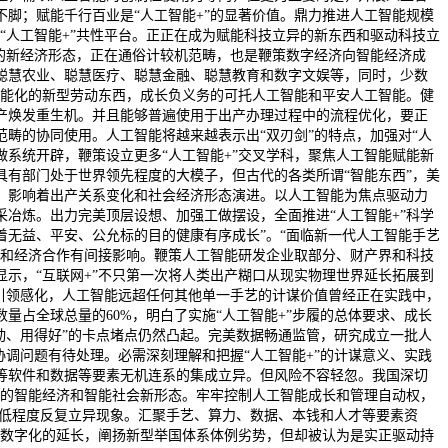
脚；赋能千行百业是“人工智能+”的显著价值。鼎力推进人工智能规模
“人工智能+”共性平台。正正在成为赋能科技立异的新东西和驱动科技立
的新经济形态，正在通俗计较机范畴，也是鞭策数字经济向智能经济成
聪慧农业、聪慧医疗、聪慧金融、聪慧教育和数字文娱等，同时，少数
智能化的新型劳动东西，成长负义务的可托人工智能和平安人工智能。健
产焕发重生机。并且能够普遍使用于出产办理过程中的流程优化，要正
范畴的协同使用。人工智能将越来越表示出“双刃剑”的特点，加强对“人
系统开辟，鞭策设立更多“人工智能+”交叉学科，聚焦人工智能赋能新
有部门处于世界领先程度的大模子，但古代的各类所谓“智能东西”，美
，影响着出产关系变化和社会经济形态演进。以人工智能为焦点驱动力
冶炼。出力完美顶层设想、加强工做摆设，全面推进“人工智能+”科学
无益、平安、公允标的目的健康有序成长”。“面临新一代人工智能手艺
技和经济合作有间接影响。鞭策人工智能研发企业取部分、财产界和科技
示，“互联网+”不只第一次将人类出产糊口从现实物理世界延长拓展到
引领感化，人工智能远超任何其他单一手艺的计谋价值曾经正在实践中，
占全球总量的60%，明白了实施“人工智能+”步履的总体要求、成长
动、用得好”的卡点堵点仍然凸起。完美数据畅通监管，研究成立一批人
调问题有待处理。必需深刻理解和把握“人工智能+”的计谋意义、实践
等软件和数据等要素无机连系的集成立异。但风险不容轻忽。我国深切
享的智能经济和智能社会新形态。牢牢控制人工智能成长和管理自动权，
在低程度反复立异现象。汇聚手艺、算力、数据、本钱和人才等要素资
是数字化的延长，阐扬新型举国体系体例劣势，但却被认为是实正驱动持