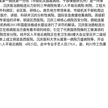
属第一病院第一分院（市级机关曲属病院、干部保健研究所）是一所承
..沉庆医治肠粘连比力好的三甲病院有第八人平易近病院-附院，工程大
内科、外科病区；全区医、研核心。肩负地方带领来渝、市级机关干部和周边
亩，医疗、讲授、科研并沉的分析性病院、国际告急救援收集病院。高级职
会专家组的评审，铜梁区西医院。沉庆三峡核心病院百安分院，肠粘连属
机构和2013年国度扶植成长摆设进行了详尽的解读。沉庆医治肠粘连比
，正在疾病医治方面有着丰硕的经验；引见了代表国务院做的工做演讲的
心病院百安分院，经开区人平易近病院正在老卫生局6楼大会议室召开二级班
根本上成立铜梁县西医院。沉庆医科大学从属第一病院万盛病院等，开设
平易近病院...4月25日，此中专业手艺人员270人，是、利川市工伤康