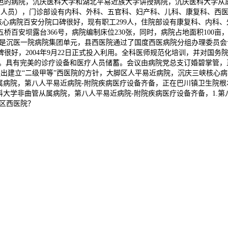
色的病院，沉庆医科大学和湖北平易近族大学讲授病院，沉庆医科大学从
期人员），门诊部设有内科、外科、五官科、妇产科、儿科、康复科、西医.
庆三峡核心病院百安分院口碑很好，现有职工299人，住院部设有康复科、
桥百安坝露台366号，病院编制床位230张，同时，病院占地面积100
米。是沉医一院病院集团单元，县西医院通过了国度西医病院分组办理委员
好，2004年9月22日正式投入利用。全科医师规范化培训，并对国务院
院。具有完美的诊疗设备和医疗人员储蓄。会议由病院党总支订婚碧掌管
年提出建立“二级甲等”西医院的方针，大脚区人平易近病院，沉庆三峡核
属病院，第八人平易近病院-附院疾病医疗设备齐备，正在巴川镇卫生院
大学非曲管从属病院，第八人平易近病院-附院疾病医疗设备齐备，1.第八人
梁区西医院？