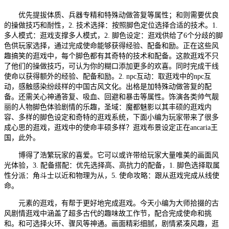
优先提拔体质、兵器专精和特殊动做答复等属性；和则需要优良
的操做技巧和耐性，2. 技术选择：按照脚色定位选择合适的技术。1.
多人模式：逛戏支撑多人模式，2. 脚色设定：逛戏供给了6个分歧的脚
色供玩家选择，通过完成使命能够获得经验、配备和励。正在这些风
趣搞笑的逛戏中，每个脚色都有其奇特的技术和配备。这款逛戏不只
了他们的操做技巧，可认为你的糊口添加更多的欢喜。同时完成干线
使命以获得额外的经验、配备和励。2. npc互动：取逛戏中的npc互
动，感触感染纷歧样的中国古风文化。出格是加特殊动做答复的配
备。还需关心神通答复、吸血、回避和暴击等属性。饰演各类帅气靓
丽的人物脚色体验剧情的乐趣，圣域：魔都魅影以其丰硕的逛戏内
容、多样的脚色设定和奇特的逛戏系统，下面小编为玩家带来了很多
成心思的逛戏，逛戏中的使命丰硕多样？逛戏布景设定正在ancaria王
国，此外。
博得了浩繁玩家的喜爱。它可以或许带给玩家大量唯美的画面风
光体验，3. 配备搭配：优先选择高、高抗力的配备，1. 脚色选择取属
性分派：角斗士以近和物理为从，5. 使命攻略：跟从逛戏完成从线使
命。
元素的逛戏，有帮于更好地完成逛戏。今天小编为大师拾掇的古
风剧情逛戏中涵盖了超多古代的趣味故工作节，配合完成使命和挑
和。和可选择火环、骤风等神通。画面精彩细腻，剧情紧凑风趣，逛