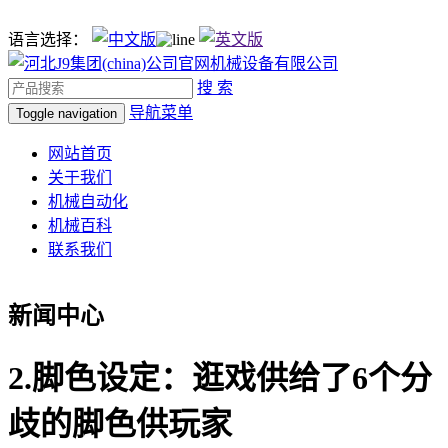
语言选择：
搜 索
导航菜单
Toggle navigation
网站首页
关于我们
机械自动化
机械百科
联系我们
新闻中心
2.脚色设定：逛戏供给了6个分
歧的脚色供玩家