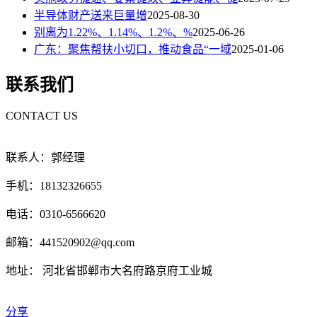
半导体财产送来巨量增
2025-08-30
别离为1.22%、1.14%、1.2%、%
2025-06-26
广东：聚焦帮扶小切口，推动食品“一域
2025-01-06
联系我们
CONTACT US
联系人：郭经理
手机：18132326655
电话：0310-6566620
邮箱：441520902@qq.com
地址： 河北省邯郸市大名府路京府工业城
分享