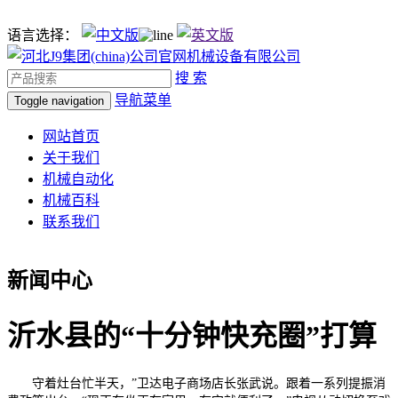
语言选择：
搜 索
导航菜单
Toggle navigation
网站首页
关于我们
机械自动化
机械百科
联系我们
新闻中心
沂水县的“十分钟快充圈”打算
守着灶台忙半天，”卫达电子商场店长张武说。跟着一系列提振消