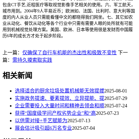
包含CT手艺,近程医疗等取视觉影像手艺相关的使用。六、军工航天，
城市用到。2004年9人平易近币；欧洲如、法国、比利时、意大利等国
度的内人从业人员只需能看懂中文的都晓得我们网坐。七、其它如农
业从动化、餐饮从动化等各个行业中只需有需要人眼的处所就有可能
用到机械视觉处理方案。美国、欧洲、日本等使用很是发财而中国履
历6年的成长方才处于起步阶段。
上一篇：
仅确保了自行车机能的杰出性和极致不变性
下一
篇：
需持久摸索取实践
相关新闻
选择适合的厨余垃圾处置机械能无效提拔
2025-08-01
实施政务提速、要素提效、立异提能、提
2025-07-29
企业需要投入大量时间和精神去领会和顺
2025-07-24
获得“国度级学问产权劣势企业”和“高
2025-07-23
以供需对接+手艺赋能为
2025-07-13
展会估计吸引超6万名专业
2025-07-04