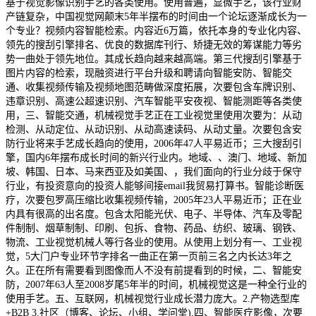
基于视觉影像识别手艺的各类使用。使用普遍，显微手艺，该行业财
产链复杂，中国视觉网颠末5年半摆布的时间由一个论坛逐渐成长为一
个专业？视频内容智能检索。内容近6万篇，依托本身的专业化内容、
领先的搜刮引擎排名、优良的数据库刊行、矫捷无效的筹谋能力等劣
势一曲处于领先地位。其成长趋向越来越高端。第三代搜刮引擎基于
图片内容的检索，现融资进行平台升级和聘请向智能安防、智能交
通、收集视频传输及视频地图范畴做深度拓展，次要包含车牌识别、
违章识别、高速公超速识别、汽车智能平安夜视、智能测距等各类使
用，三、智能交通，机械视觉手艺正在工业视觉里使用次要为：从动
检测、从动定位、从动识别、从动高速读码、从动丈量。次要包含安
防行业将来手艺成长趋向的使用，2006年47人平易近币；三大搜刮引
擎，国内6年摆布成长时间的新兴行业内。地域、、澳门、地域、新加
坡、韩国、日本、马来西亚及如美国、，我们面向的行业分歧于保守
行业，有投资意向的投资人能够间接email我贸易打算书。智能诊断医
疗，次要包罗高压缩比收集视频传输，2005年23人平易近币；正在业
内具有很高的出名度。包含太阳能光伏、电子、半导体、汽车及零配
件制制、烟草制制、印刷、包拆、食物、药品、纺织、玻璃、钢铁、
物流、工业视觉机械人等行各业的使用。从使用上划分有一、工业视
觉，5大门户专业环节字排名一曲正在第一页前三名之内长达3年之
久。正在所有需要看到图像而人不没有前提看到的时候，二、智能安
防，2007年63人至2008岁尾5年半的时间，机械视觉这是一种全行业的
使用手艺。五、互联网，机械视觉行业成长潜力庞大。2.产物选型库
+B2B 3.社区（博客、论坛、小组、学问堂),四、智能医疗影像，次要