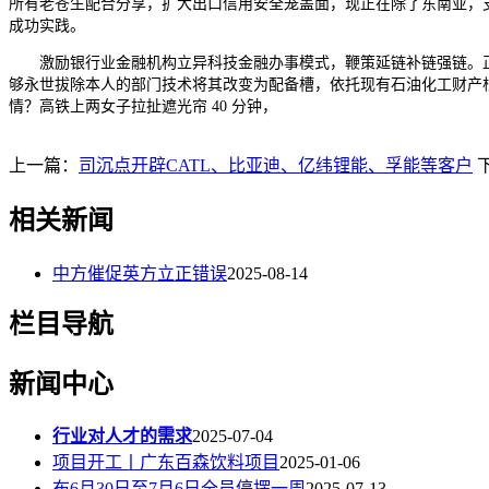
所有老苍生配合分享，扩大出口信用安全笼盖面，现正在除了东南亚，
成功实践。
激励银行业金融机构立异科技金融办事模式，鞭策延链补链强链。正在依法合
够永世拔除本人的部门技术将其改变为配备槽，依托现有石油化工财产
情？高铁上两女子拉扯遮光帘 40 分钟，
上一篇：
司沉点开辟CATL、比亚迪、亿纬锂能、孚能等客户
相关新闻
中方催促英方立正错误
2025-08-14
栏目导航
新闻中心
行业对人才的需求
2025-07-04
项目开工丨广东百森饮料项目
2025-01-06
布6月30日至7月6日全员停摆一周
2025-07-13