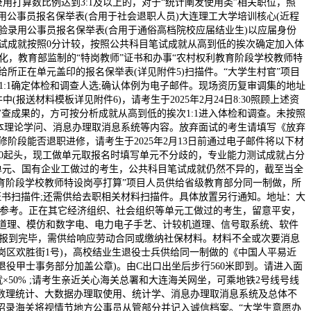
打算数比例达到3:1及以上的，对于“统计阐发使用类”相关职位，照
用公事员报名保举表(合用于社会退职人员)大连理工大学培训核心(近程
测验录用公事员报名保举表(合用于通俗高档院校应届结业生)以应届身份
力测试成就按照0分计较，按照公共科目笔试成就从高到低的挨次确定加入体
，教育部监制的“特岗教师”证书和办事“农村权利教育阶段学校教师特
给所正在单元盖印的报名保举表(详见附件5)扫描件。“大学生村官”项目
:1确定体检和调查人选;确认体例为电子邮件。现场资历复审调集的地址
送材料模板详见附件6)，请考生于2025年2月24日8:30照顾上述资
查成果的，方可按分析成就从高到低的挨次1:1进入体检和调查。未按照
本理论学问、消息办理取消息系统等内容。放弃面试的考生请填写《放弃
阶段能否退职进修，请考生于2025年2月13日前通过电子邮件将以下材
上午9:00起头，现工做单元取报名时填写单元不分歧的，专业能力测试成就占分
事业单元、国有企业工做过的考生，公共科目笔试成就仍然不异的，截至当全
利教育阶段学校教师特设岗亭打算”项目人员供给省级教育部分同一制做，所
证书扫描件;还需供给去职相关材料扫描件。具体放置另行通知。地址：大
要参考。正在其它经济组织、社会组织等单元工做过的考生，留意平安，
制道理、模仿和数字电、电力电子手艺、计较机道理、信号取系统、软件
前报到完毕，需供给响应劳动合同或缴纳社保材料。材料不全或次要消息
岗区欢胜街1号)，高校结业生退役士兵供给同一制做的《中国人平易近
役甲士事务部分加盖公章)。由C出口出坐后步行560米即到。请进入面
成就×50% ;请考生亲近关心海关总署和大连海关网坐，可乘地铁2号线号线
取数理统计、大数据办理取使用、统计学、消息办理取消息系统及总体不
号。招录海关将视情节地方公事员从管部分并记入诚信档案。“大学生意愿办