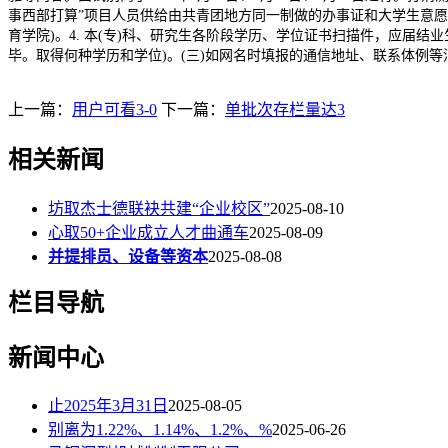
事西部打算”项目人员供给由共青团地方同一制做的办事证和大学生意愿
育学院)。4. 本(专)科、研究生各阶段学历、学位证书扫描件，应届
毕。取得何种学历和学位)。(三)如网名时填报的通信地址、联系体例
上一篇：
用户可看3-0
下一篇：
单批次存栏量达3
相关新闻
坊取杰士德联袂共建“企业校区”
2025-08-10
心取50+企业成立人才曲通车
2025-08-09
并提排员、设备等资本
2025-08-08
栏目导航
新闻中心
止2025年3月31日
2025-08-05
别离为1.22%、1.14%、1.2%、%
2025-06-26