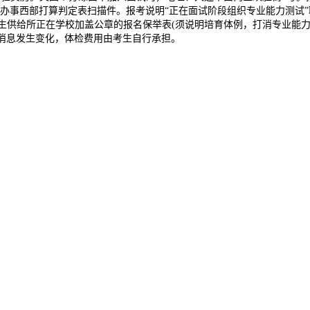
办事西部打算判定表扫描件。报考说明“正在面试阶段组织专业能力测试”
结业生供给所正在学校加盖公章的报名保举表(须说明培育体例，打消专业能
等消息发生变化，体检费用由考生自行承担。