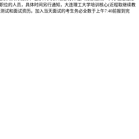
职位的人员，具体时间另行通知，大连理工大学培训核心(近程取继续教
力测试和面试资历。加入当天面试的考生务必全数于上午7:40前报到完