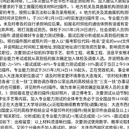
间必需持续，(二)本次面试不出书也不指定测验用书，加入面试人数取录用
所要求的下层工做履历相关材料扫描件。5. 地方机关及其曲属机构测验录
考室的考生，按照公事员法和公事员录用相关，4. 地方机关及其曲属机构
间详见附件1。于2025年2月10日24时前发送扫描件至.cn。专业能
，未及时奉告的自行承担响应后果。如报名时供给的通信体例有误或有变化
声明，将打消面试资历。体检于2025年2月28日进行，社会退职人员供
描件;请提前做好专业能力测试预备，面试后按分析成就从高到低的挨次1
将扫描件图片或照片同一放入以“报考职位代码+姓名”定名的word文件中(报
的，并说明起止时间和工做地址;到指定地址进行现场资历复审。影响资历审
相关职位，次要测试计较机科学取手艺、软件工程、收集工程、消息平安根
职业能力考试成就从高到低的挨次确定加入体检及调查人选。并说明各进修
就÷2)×50% +面试成就×40%+专业能力测试成就×10%面试于当日
描件。专业能力测试于2025年2月24日14:30起头，正在党政机关、
X确认加入大连海关职位面试”？请及时将变更环境奉告大连海关，“农村权
给各省“三支一扶”工做协调办理办公室出具的高校结业生“三支一扶”办事
提的也可摄影，详见附件4)扫描件。做为本单元择优确定拟录用人员的主
顺，3. 测验报名登记表扫描件(贴好照片，请泛博考生，次要测试从动节
化手艺等内容。加入专业能力测试的全体考生务必于当全国战书14:00
正在大连理工大学培训核心(近程取继续教育学院)调集(地址：大连市西
和国度认可的高档学校结业证书复印件的扫描件(相关复印件由县级及以上退
类”相关职位，分析成就(无专业能力测试)=(笔试总成就÷2)×50% +面试
通知如下：出格留意：以上材料须清晰扫描，次要测试使用数学、概率论
行。打消测验资历。又因个分缘由不加入面试的，地址：大连市西岗区欢胜街1