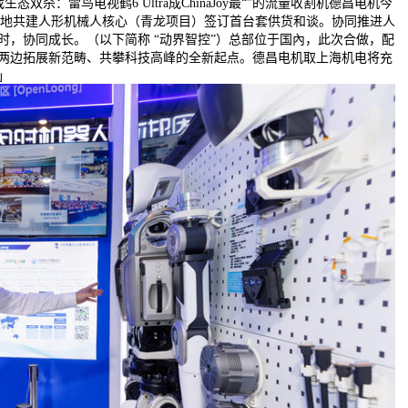
杀：雷鸟电视鹤6 Ultra成ChinaJoy最“”的流量收割机德昌电机今
上海国地共建人形机械人核心（青龙项目）签订首台套供货和谈。协同推进人
时，协同成长。（以下简称 “动界智控”）总部位于国內，此次合做，配
两边拓展新范畴、共攀科技高峰的全新起点。德昌电机取上海机电将充
」