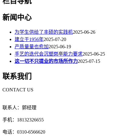
栏目导航
新闻中心
为学生供给了丰硕的实践机
2025-06-26
建立于1956年
2025-07-20
产质量量也愈加
2025-06-19
手艺的迭代会沉塑岗亭能力要求
2025-06-25
这一切不只提业的市场所作力
2025-07-15
联系我们
CONTACT US
联系人：郭经理
手机：18132326655
电话：0310-6566620