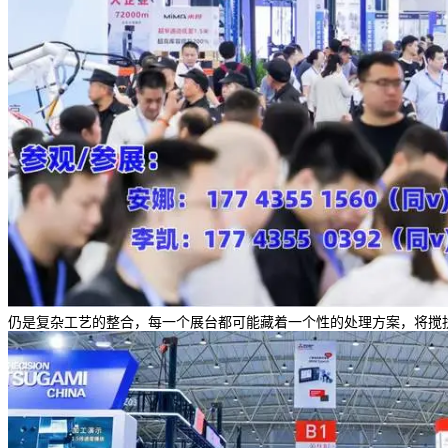
仍是复杂工艺的整合，每一个展台都可能藏着一个性的处理方案，将搅