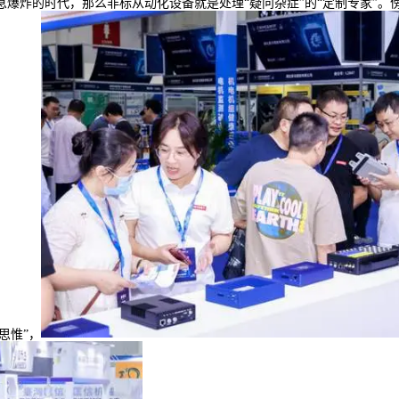
爆炸的时代，那么非标从动化设备就是处理“疑问杂症”的“定制专家”
思惟”，