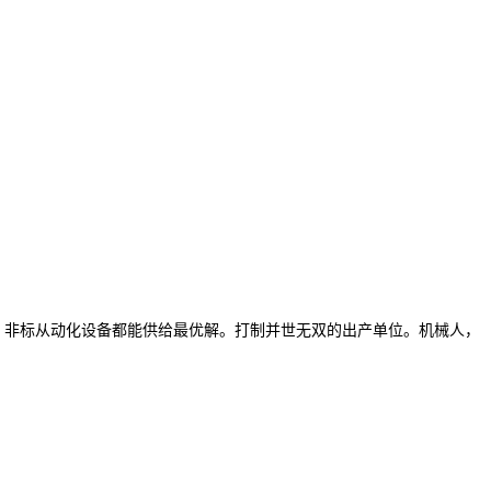
，非标从动化设备都能供给最优解。打制并世无双的出产单位。机械人，