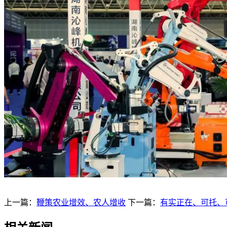
上一篇：
鞭策农业增效、农人增收
下一篇：
有实正在、可托、