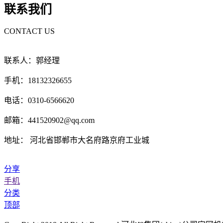
联系我们
CONTACT US
联系人：郭经理
手机：18132326655
电话：0310-6566620
邮箱：441520902@qq.com
地址： 河北省邯郸市大名府路京府工业城
分享
手机
分类
顶部