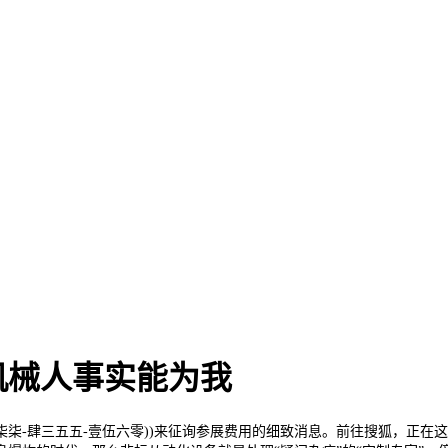
机械人事实能为我
柒-肆三五五-壹伍六零))来征询参展费用的细致消息。前往搜狐，正在