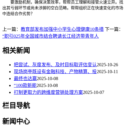
要激励机制，确保决策效率，帮帮员工理解和接管火速立异。找
出其亏弱环节或尚未涉脚的空白范畴。帮帮组织正在快速变化的市场
中连结合作劣势？
上一篇：
教育部发布加强中小学生心理健康10条措
下一篇：
“职引025年全国城市结合聘请长江经济带青年人
相关新闻
把尝试、灰度发布、及时目标取评估变认
2025-10-26
现场岗亭既设有金融科技、产物精算、投
2025-10-11
最终也达赢
2025-10-08
“100款新能
2025-10-08
打制更取力的跨维度营销处理方案
2025-10-07
栏目导航
新闻中心