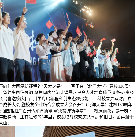
迈向伟大回复新征程的“天大之是”——写正在（北洋大学）建校130周年
全体师生回信强调 聚焦国度严沉计谋需求提高人才培育质量 更好办事经
长【喜送校庆】百卅学府启新程科创生态聚势能——科技立异取财产立
合成长大会 暨校友企业结合会成立大会召开“（北洋大学）建校130周年”
光 强国担任”“百卅传承育新篁 薪火接踵铸华章”……校庆前夜，是一群同
奔赴神驰；正在进修的3年里，校友取母校欢庆共享。和旧日同窗再聚个
大山；