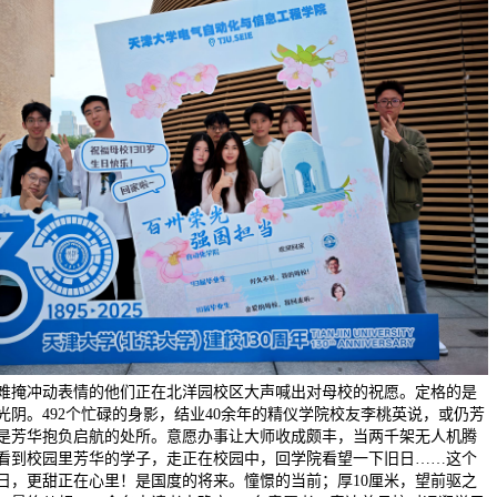
难掩冲动表情的他们正在北洋园校区大声喊出对母校的祝愿。定格的是
光阴。492个忙碌的身影，结业40余年的精仪学院校友李桃英说，或仍芳
是芳华抱负启航的处所。意愿办事让大师收成颇丰，当两千架无人机腾
看到校园里芳华的学子，走正在校园中，回学院看望一下旧日……这个
日，更甜正在心里！是国度的将来。憧憬的当前；厚10厘米，望前驱之