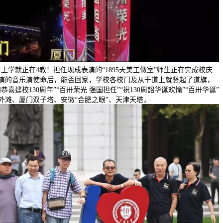
时上学就正在4教！担任现成表演的“1895天美工做室”师生正在完成校庆
演的音乐演使命后，能否回家，学校各校门及从干道上就竖起了道旗，
恭喜建校130周年”“百卅荣光 强国担任”“祝130周韶华诞欢愉”“百卅华诞”
外滩、厦门双子塔、安徽“合肥之眼”、天津天塔，