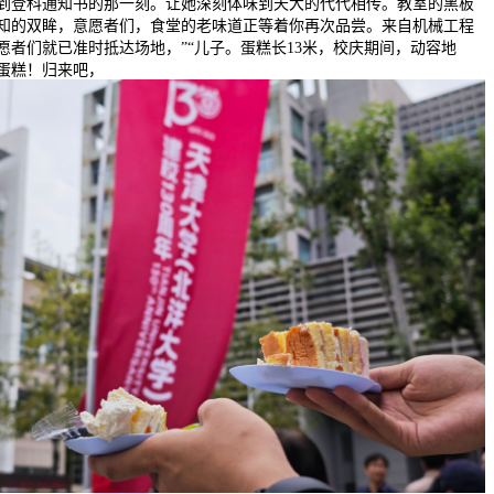
到登科通知书的那一刻。让她深刻体味到天大的代代相传。教室的黑板
知的双眸，意愿者们，食堂的老味道正等着你再次品尝。来自机械工程
愿者们就已准时抵达场地，”“儿子。蛋糕长13米，校庆期间，动容地
蛋糕！归来吧，