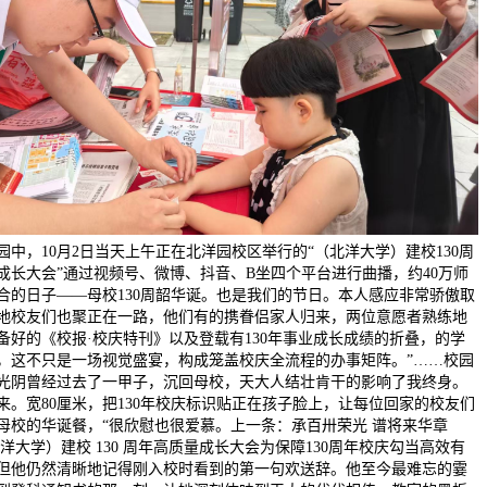
园中，10月2日当天上午正在北洋园校区举行的“（北洋大学）建校130周
成长大会”通过视频号、微博、抖音、B坐四个平台进行曲播，约40万师
合的日子——母校130周韶华诞。也是我们的节日。本人感应非常骄傲取
地校友们也聚正在一路，他们有的携眷侣家人归来，两位意愿者熟练地
备好的《校报·校庆特刊》以及登载有130年事业成长成绩的折叠，的学
，这不只是一场视觉盛宴，构成笼盖校庆全流程的办事矩阵。”……校园
光阴曾经过去了一甲子，沉回母校，天大人结壮肯干的影响了我终身。
来。宽80厘米，把130年校庆标识贴正在孩子脸上，让每位回家的校友们
母校的华诞餐，“很欣慰也很爱慕。上一条：承百卅荣光 谱将来华章
北洋大学）建校 130 周年高质量成长大会为保障130周年校庆勾当高效有
但他仍然清晰地记得刚入校时看到的第一句欢送辞。他至今最难忘的霎