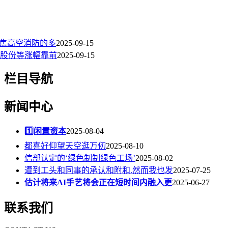
聚焦高空消防的多
2025-09-15
股份等涨幅靠前
2025-09-15
栏目导航
新闻中心
1️⃣闲置资本
2025-08-04
都喜好仰望天空逛万仞
2025-08-10
信部认定的‘绿色制制绿色工场’
2025-08-02
遭到工头和同事的承认和附和.然而我也发
2025-07-25
估计将来AI手艺将会正在短时间内融入更
2025-06-27
联系我们