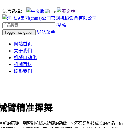
语言选择：
搜 索
导航菜单
Toggle navigation
网站首页
关于我们
机械自动化
机械百科
联系我们
械臂精准挥舞
新的范畴。到智能机械人矫捷的动做，它不只是科技成长的产品，借