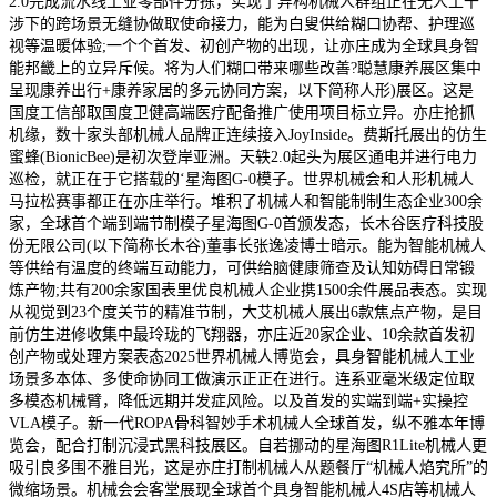
2.0完成流水线工业零部件分拣，实现了异构机械人群组正在无人工干
涉下的跨场景无缝协做取使命接力，能为白叟供给糊口协帮、护理巡
视等温暖体验;一个个首发、初创产物的出现，让亦庄成为全球具身智
能邦畿上的立异斥候。将为人们糊口带来哪些改善?聪慧康养展区集中
呈现康养出行+康养家居的多元协同方案，以下简称人形)展区。这是
国度工信部取国度卫健高端医疗配备推广使用项目标立异。亦庄抢抓
机缘，数十家头部机械人品牌正连续接入JoyInside。费斯托展出的仿生
蜜蜂(BionicBee)是初次登岸亚洲。天轶2.0起头为展区通电并进行电力
巡检，就正在于它搭载的‘星海图G-0模子。世界机械会和人形机械人
马拉松赛事都正在亦庄举行。堆积了机械人和智能制制生态企业300余
家，全球首个端到端节制模子星海图G-0首颁发态，长木谷医疗科技股
份无限公司(以下简称长木谷)董事长张逸凌博士暗示。能为智能机械人
等供给有温度的终端互动能力，可供给脑健康筛查及认知妨碍日常锻
炼产物;共有200余家国表里优良机械人企业携1500余件展品表态。实现
从视觉到23个度关节的精准节制，大艾机械人展出6款焦点产物，是目
前仿生进修收集中最玲珑的飞翔器，亦庄近20家企业、10余款首发初
创产物或处理方案表态2025世界机械人博览会，具身智能机械人工业
场景多本体、多使命协同工做演示正正在进行。连系亚毫米级定位取
多模态机械臂，降低远期并发症风险。以及首发的实端到端+实操控
VLA模子。新一代ROPA骨科智妙手术机械人全球首发，纵不雅本年博
览会，配合打制沉浸式黑科技展区。自若挪动的星海图R1Lite机械人更
吸引良多围不雅目光，这是亦庄打制机械人从题餐厅“机械人焰究所”的
微缩场景。机械会会客堂展现全球首个具身智能机械人4S店等机械人