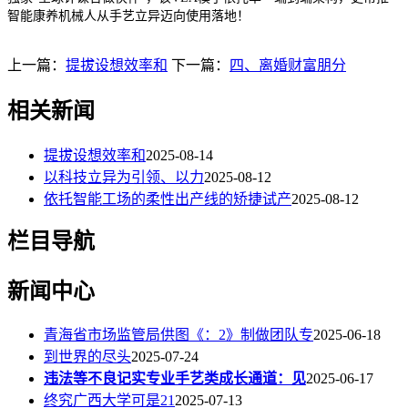
智能康养机械人从手艺立异迈向使用落地！
上一篇：
提拔设想效率和
下一篇：
四、离婚财富朋分
相关新闻
提拔设想效率和
2025-08-14
以科技立异为引领、以力
2025-08-12
依托智能工场的柔性出产线的矫捷试产
2025-08-12
栏目导航
新闻中心
青海省市场监管局供图《：2》制做团队专
2025-06-18
到世界的尽头
2025-07-24
违法等不良记实专业手艺类成长通道：见
2025-06-17
终究广西大学可是21
2025-07-13