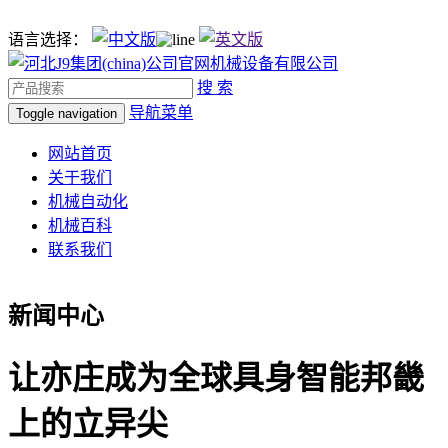
语言选择：
搜 索
导航菜单
Toggle navigation
网站首页
关于我们
机械自动化
机械百科
联系我们
新闻中心
让亦庄成为全球具身智能邦畿
上的立异尖