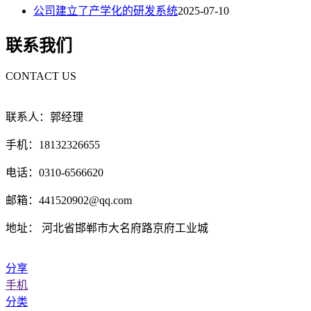
公司建立了产学化的研发系统
2025-07-10
联系我们
CONTACT US
联系人：郭经理
手机：18132326655
电话：0310-6566620
邮箱：441520902@qq.com
地址： 河北省邯郸市大名府路京府工业城
分享
手机
分类