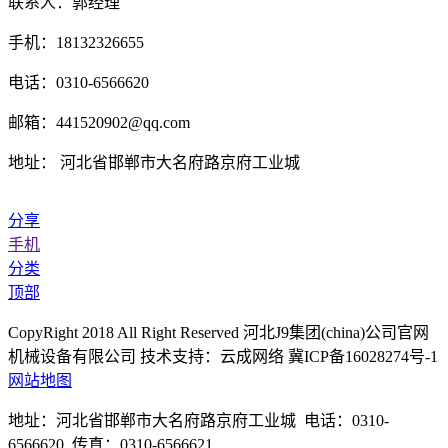
联系人：郭经理
手机：18132326655
电话：0310-6566620
邮箱：441520902@qq.com
地址： 河北省邯郸市大名府路京府工业城
分享
手机
分类
顶部
CopyRight 2018 All Right Reserved 河北J9集团(china)公司官网
机械设备有限公司 技术支持：云成网络 冀ICP备16028274号-1
网站地图
地址：河北省邯郸市大名府路京府工业城 电话：0310-
6566620 传真：0310-6566621