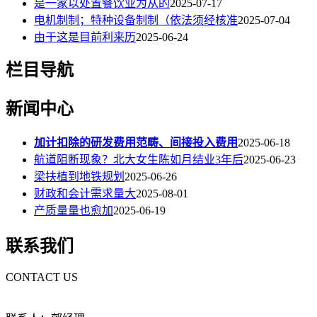
是一家以处置餐饮业为从的
2025-07-17
电机制制；特种设备制制（依法须经核准
2025-07-04
由于这是目前利来历
2025-06-24
栏目导航
新闻中心
加计扣除的研发费用范畴、间接投入费用
2025-06-18
航道阻断现象？北大女生陈如月结业3年后
2025-06-23
梁扶植到地铁规划
2025-06-26
财政和会计需求量大
2025-08-01
产质量量也愈加
2025-06-19
联系我们
CONTACT US